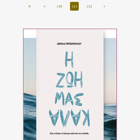
130
131
132