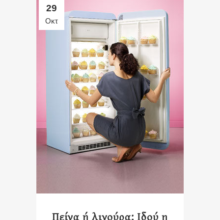
29
Οκτ
Πείνα ή λιγούρα; Ιδού η