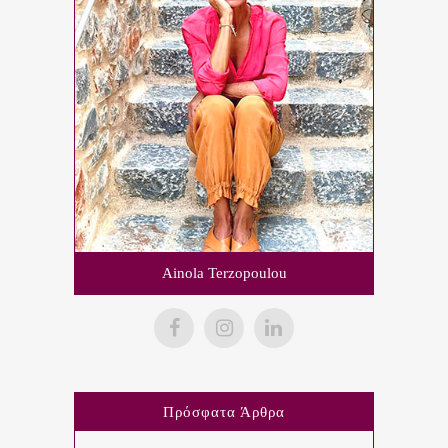
Ainola Terzopoulou
Πρόσφατα Άρθρα