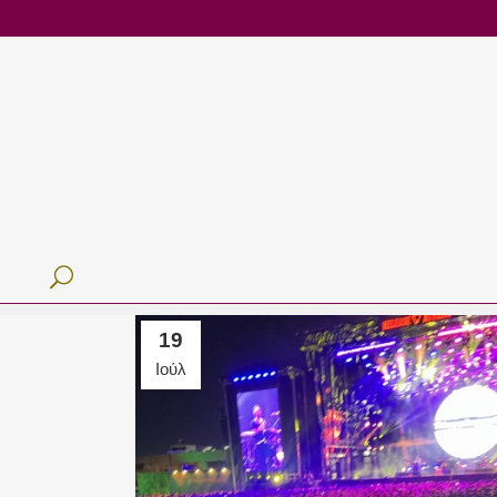
19
Ιούλ