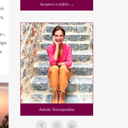
Αγοράστε το βιβλίο →
τό
ες.
ε»,
όσμο
ς
Ainola Terzopoulou