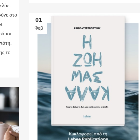
ελάει
ούνε στο
01
οι
Φεβ
δρόμοι
νιότη,
ης το