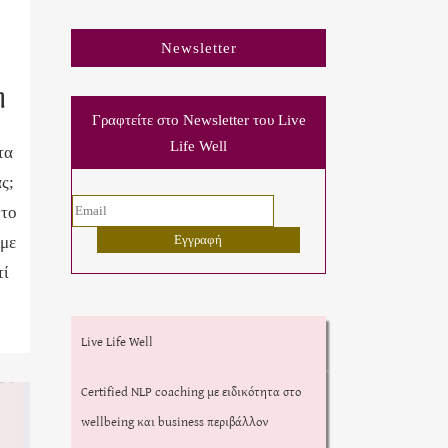
Newsletter
η
Γραφτείτε στο Newsletter του Live
Life Well
τα
ς;
 το
ύμε
τί
Live Life Well
Certified NLP coaching με ειδικότητα στο
wellbeing και business περιβάλλον