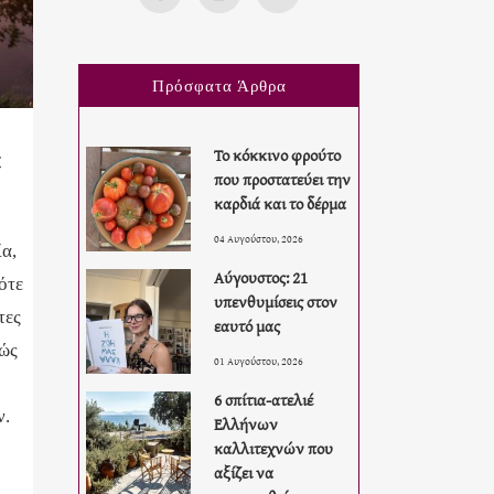
Πρόσφατα Άρθρα
Το κόκκινο φρούτο
α
που προστατεύει την
καρδιά και το δέρμα
04 Αυγούστου, 2026
ία,
Αύγουστος: 21
ότε
υπενθυμίσεις στον
τες
εαυτό μας
χώς
01 Αυγούστου, 2026
6 σπίτια-ατελιέ
ν.
Ελλήνων
καλλιτεχνών που
αξίζει να