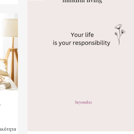
ο
πικότητα