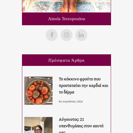
Ainola Terzopoulou
Πρόσφατα Άρθρα
Το κόκκινο φρούτο που
προστατεύει την καρδιά και
το δέρμα
04 Αυγούστου, 2026
Αύγουστος: 21
υπενθυμίσεις στον εαυτό
μας