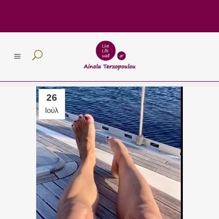
26
Ιούλ