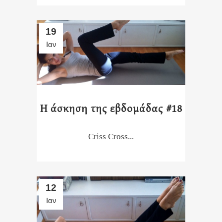
19
Ιαν
Η άσκηση της εβδομάδας #18
Criss Cross...
12
Ιαν