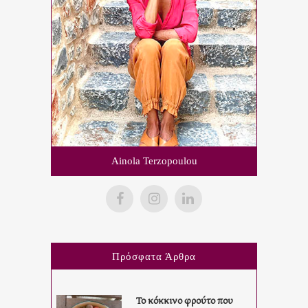
Ainola Terzopoulou
Πρόσφατα Άρθρα
Το κόκκινο φρούτο που