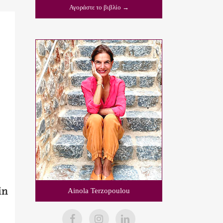
Αγοράστε το βιβλίο →
in
Ainola Terzopoulou