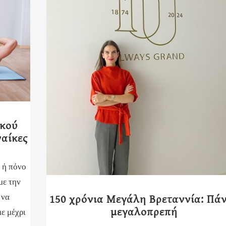
ικού
ναίκες
 ή πόνο
με την
150 χρόνια Μεγάλη Βρεταννία: Πά
 να
μεγαλοπρεπή
ε μέχρι