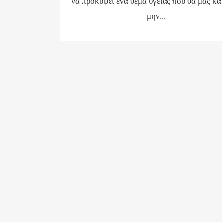
να προκύψει ένα θέμα υγείας που θα μας κά
μην...