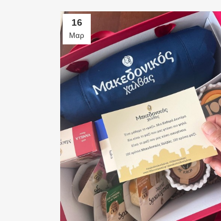
16
Μαρ