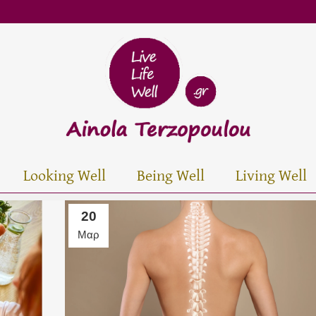
Looking Well
Being Well
Living Well
20
Μαρ