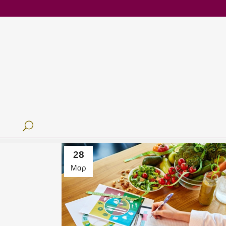
28
Μαρ