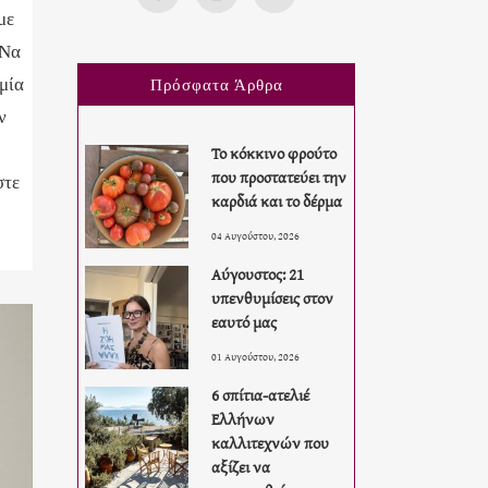
με
 Να
μία
Πρόσφατα Άρθρα
ν
Το κόκκινο φρούτο
που προστατεύει την
στε
καρδιά και το δέρμα
04 Αυγούστου, 2026
Αύγουστος: 21
υπενθυμίσεις στον
εαυτό μας
01 Αυγούστου, 2026
6 σπίτια-ατελιέ
Ελλήνων
καλλιτεχνών που
αξίζει να