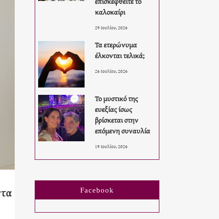
επισκεφθείτε το
καλοκαίρι
29 Ιουλίου, 2026
Τα ετερώνυμα
έλκονται τελικά;
26 Ιουλίου, 2026
Το μυστικό της
ευεξίας ίσως
βρίσκεται στην
επόμενη συναυλία
19 Ιουλίου, 2026
ντα
Facebook