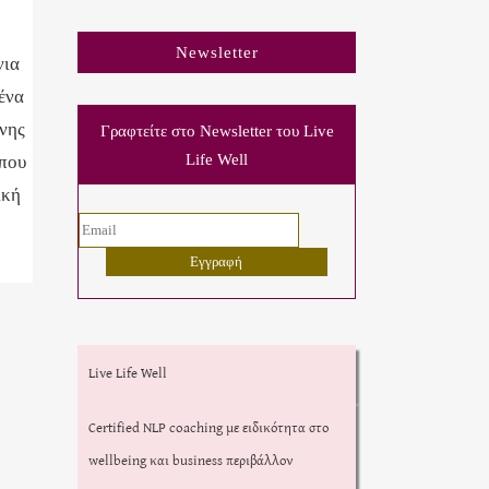
Newsletter
νια
ένα
νης
Γραφτείτε στο Newsletter του Live
Life Well
 που
ική
Live Life Well
Certified NLP coaching με ειδικότητα στο
wellbeing και business περιβάλλον