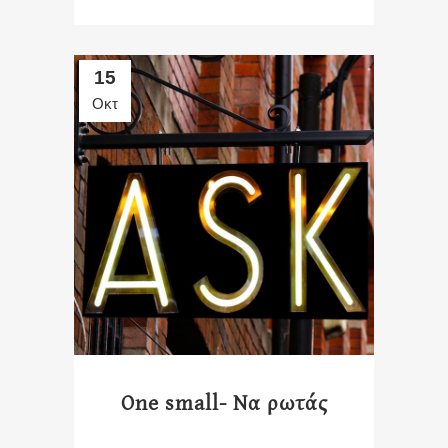
15
Οκτ
One small- Να ρωτάς