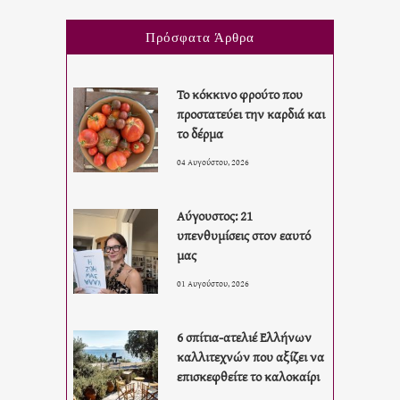
Πρόσφατα Άρθρα
Το κόκκινο φρούτο που
προστατεύει την καρδιά και
το δέρμα
04 Αυγούστου, 2026
Αύγουστος: 21
υπενθυμίσεις στον εαυτό
μας
01 Αυγούστου, 2026
6 σπίτια-ατελιέ Ελλήνων
καλλιτεχνών που αξίζει να
επισκεφθείτε το καλοκαίρι