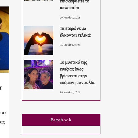
επισκεφθείτε το
καλοκαίρι
29 Ιουλίου, 2026
Τα ετερώνυμα
έλκονται τελικά;
26 Ιουλίου, 2026
Το μυστικό της
ευεξίας ίσως
βρίσκεται στην
επόμενη συναυλία
α
19 Ιουλίου, 2026
τσα
Facebook
σας