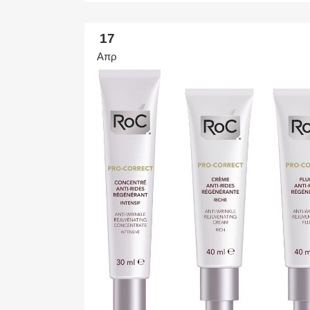
17
Απρ