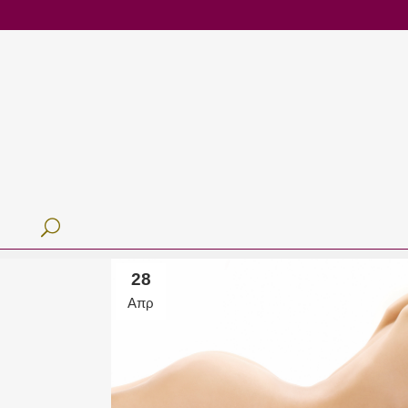
28
Απρ