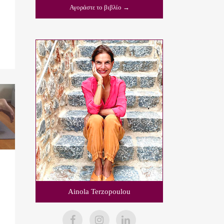
Αγοράστε το βιβλίο →
Ainola Terzopoulou