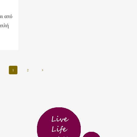
αι από
απλή
1
2