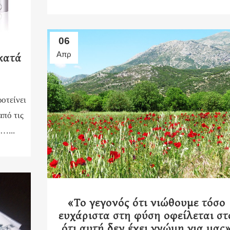
06
Απρ
 κατά
οτείνει
από τις
 …...
«Το γεγονός ότι νιώθουμε τόσο
ευχάριστα στη φύση οφείλεται στ
ότι αυτή δεν έχει γνώμη για μας