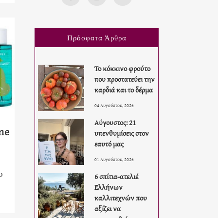
Πρόσφατα Άρθρα
Το κόκκινο φρούτο
που προστατεύει την
καρδιά και το δέρμα
04 Αυγούστου, 2026
Αύγουστος: 21
ne
υπενθυμίσεις στον
εαυτό μας
01 Αυγούστου, 2026
ο
6 σπίτια-ατελιέ
Ελλήνων
καλλιτεχνών που
αξίζει να