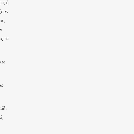
ις ή
ξουν
ια,
ην
ς τα
άτω
Πω
πόδι
ό,