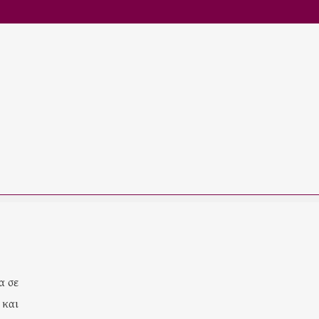
α σε
 και