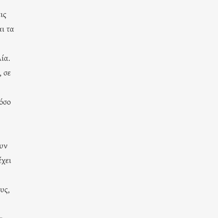
ις
ι τα
ία.
, σε
 όσο
ουν
έχει
υς,