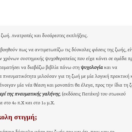
ζωή. Ανατροπές και δυσάρεστες εκπλήξεις.
οηθούν πως να αντιμετωπίζω τις δύσκολες φάσεις της ζωής, εί
ν χρόνων συστημικής ψυχοθεραπείας που είχα κάνει σε ομάδα π
σταματήσει να διαβάζω βιβλία πάνω στη
ψυχολογία
και να
ία πνευματικότητα μιλούσαν για τη ζωή με μία λογική πρακτική 
άνοιγαν μία νέα θέαση και μονοπάτι θα έλεγα, προς την ίδια τη 
ερί της πνευματικής γαλήνης
,
(εκδόσεις Πατάκη) του στωικού
α στο 4
π.Χ και στο 1
μ.Χ.
ο
ο
κολη στιγμή;
κάποια δύσκολη φάση της ζωής σου και ότι, πριν καν το