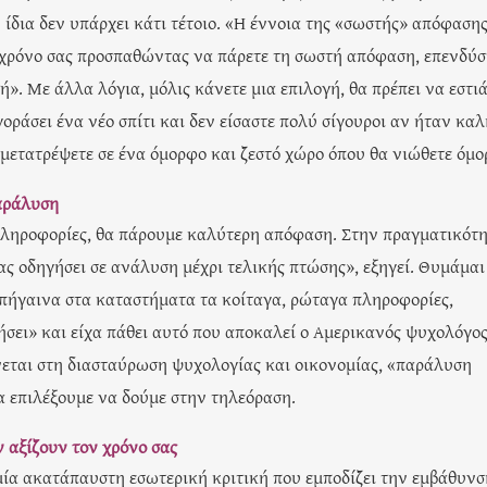
 ίδια δεν υπάρχει κάτι τέτοιο. «Η έννοια της «σωστής» απόφαση
τε χρόνο σας προσπαθώντας να πάρετε τη σωστή απόφαση, επενδύσ
». Με άλλα λόγια, μόλις κάνετε μια επιλογή, θα πρέπει να εστι
γοράσει ένα νέο σπίτι και δεν είσαστε πολύ σίγουροι αν ήταν καλ
ο μετατρέψετε σε ένα όμορφο και ζεστό χώρο όπου θα νιώθετε όμο
αράλυση
πληροφορίες, θα πάρουμε καλύτερη απόφαση. Στην πραγματικότη
ς οδηγήσει σε ανάλυση μέχρι τελικής πτώσης», εξηγεί. Θυμάμαι
 πήγαινα στα καταστήματα τα κοίταγα, ρώταγα πληροφορίες,
ήσει» και είχα πάθει αυτό που αποκαλεί ο Αμερικανός ψυχολόγο
νεται στη διασταύρωση ψυχολογίας και οικονομίας, «παράλυση
α επιλέξουμε να δούμε στην τηλεόραση.
ν αξίζουν τον χρόνο σας
ι μία ακατάπαυστη εσωτερική κριτική που εμποδίζει την εμβάθυνσ