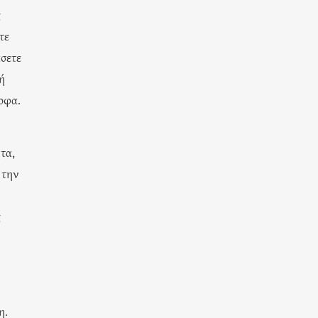
ς
τε
άσετε
ή
ρφα.
τα,
 την
ς
η.