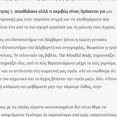
τητα
ς
ή
mindfulness
αλλά τι ακριβώς είναι; Πρόκειται για
μία
ν προσοχή μας στην παρούσα στιγμή και να αποδεχόμαστε όσα
ίναι ένα από τα πιο ισχυρά εργαλεία για τη μείωση τους άγχους.
ς στο Πανεπιστήμιο του Χάρβαρντ (είναι η πρώτη γυναίκα
ο Πανεπιστήμιο του Χάρβαρντ) και συγγραφέας, θεωρείται η «μη
κλους. Το τελευταίο της βιβλίο,
The Mindful Body
, παρουσιάζει
πηρεάζει όλα, από το πώς θεραπευόμαστε μέχρι το πώς γερνάμε,
και το αντίκτυπο στη σωματική μας υγεία. «Το να νιώθουμε ότι
 του αγχωτικό και το άγχος βλάπτει την υγεία μας», λέει. «Όταν
τή απόφαση και φοβόμαστε μην την πάρουμε λάθος, στην
ις με τις οποίες είμαστε ικανοποιημένοι δεν είναι θέμα να
α σκεφτόμαστε λιγότερο. Οι περισσότεροι από εμάς υπεραναλύουμ