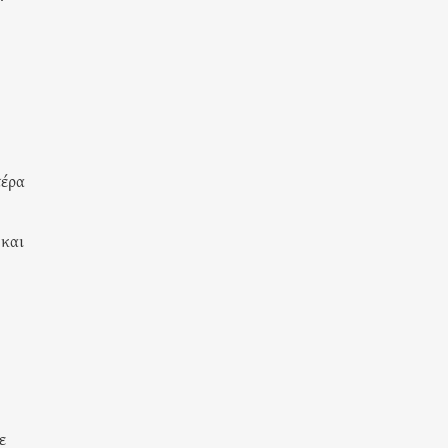
τέρα
 και
ε