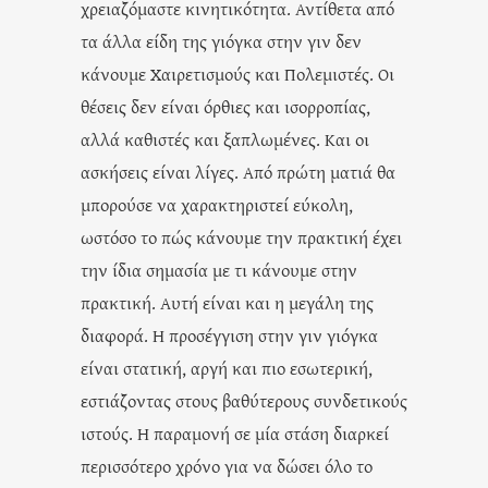
χρειαζόμαστε κινητικότητα. Αντίθετα από
τα άλλα είδη της γιόγκα στην γιν δεν
κάνουμε Χαιρετισμούς και Πολεμιστές. Οι
θέσεις δεν είναι όρθιες και ισορροπίας,
αλλά καθιστές και ξαπλωμένες. Και οι
ασκήσεις είναι λίγες. Από πρώτη ματιά θα
μπορούσε να χαρακτηριστεί εύκολη,
ωστόσο το πώς κάνουμε την πρακτική έχει
την ίδια σημασία με τι κάνουμε στην
πρακτική. Αυτή είναι και η μεγάλη της
διαφορά. Η προσέγγιση στην γιν γιόγκα
είναι στατική, αργή και πιο εσωτερική,
εστιάζοντας στους βαθύτερους συνδετικούς
ιστούς. Η παραμονή σε μία στάση διαρκεί
περισσότερο χρόνο για να δώσει όλο το