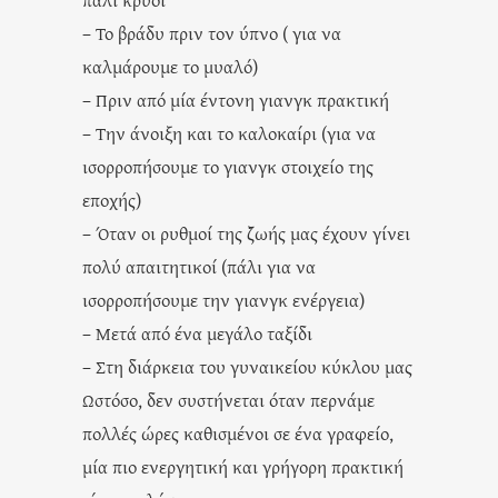
– Το βράδυ πριν τον ύπνο ( για να
καλμάρουμε το μυαλό)
– Πριν από μία έντονη γιανγκ πρακτική
– Την άνοιξη και το καλοκαίρι (για να
ισορροπήσουμε το γιανγκ στοιχείο της
εποχής)
– Όταν οι ρυθμοί της ζωής μας έχουν γίνει
πολύ απαιτητικοί (πάλι για να
ισορροπήσουμε την γιανγκ ενέργεια)
– Μετά από ένα μεγάλο ταξίδι
– Στη διάρκεια του γυναικείου κύκλου μας
Ωστόσο, δεν συστήνεται όταν περνάμε
πολλές ώρες καθισμένοι σε ένα γραφείο,
μία πιο ενεργητική και γρήγορη πρακτική