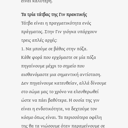
είναι καλύτερη.
Τα τρία τάτβας της Γιν πρακτικής
Τάτβα είναι η πραγματικότητα ενός
πράγματος. Στην Γιν γιόγκα υπάρχουν
τρεις απλές αρχές:
1. Να μπούμε σε βάθος στην πόζα.
Κάθε φορά που ερχόμαστε σε μία πόζα
πηγαίνουμε μέχρι το σημείο που
αισθανόμαστε μια σημαντική αντίσταση.
Δεν πηγαίνουμε κατευθείαν, αλλά δίνουμε
στο σώμα μας το χρόνο να ελευθερωθεί
ώστε να πάει βαθύτερα. Η ουσία της γιν
είναι η ενδοτικότητα, να δεχτούμε τον
κόσμο όπως είναι. Τα περισσότερα οφέλη
της θα τα νιώσουμε όταν παραμείνουμε σε