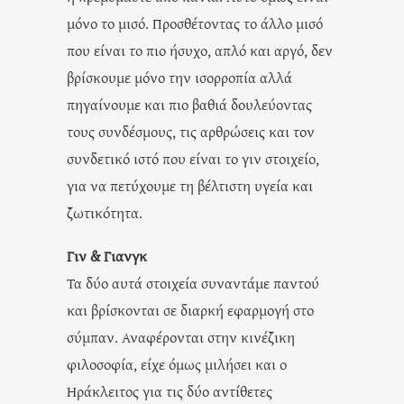
μόνο το μισό. Προσθέτοντας το άλλο μισό
που είναι το πιο ήσυχο, απλό και αργό, δεν
βρίσκουμε μόνο την ισορροπία αλλά
πηγαίνουμε και πιο βαθιά δουλεύοντας
τους συνδέσμους, τις αρθρώσεις και τον
συνδετικό ιστό που είναι το γιν στοιχείο,
για να πετύχουμε τη βέλτιστη υγεία και
ζωτικότητα.
Γιν & Γιανγκ
Τα δύο αυτά στοιχεία συναντάμε παντού
και βρίσκονται σε διαρκή εφαρμογή στο
σύμπαν. Αναφέρονται στην κινέζικη
φιλοσοφία, είχε όμως μιλήσει και ο
Ηράκλειτος για τις δύο αντίθετες