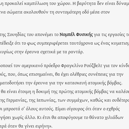
λη προκαλεί καμπύλωση του χώρου. Η βαρύτητα δεν είναι δύναμ
μενα σώματα ακολουθούν τη συντομότερη οδό μέσα στον
της Σουηδίας του απονέμει το
Νομπέλ Φυσικής
για τις εργασίες τ
πέδειξε ότι το φως συμπεριφέρεται ταυτόχρονα ως ένας κυματισ
κυρίως στην έρευνα σχετικά με τα ραντάρ.
δοποιεί τον αμερικανό πρόεδρο Φραγκλίνο Ρούζβελτ για τον κίνδ
ς, που, όπως επισημαίνει, θα έχει ολέθριες συνέπειες για την
ματοδοτήσει την έρευνα για την κατασκευή ατομικής βόμβας.
θα είναι έτοιμη η δοκιμή της πρώτης ατομικής βόμβας να καλέσ
της Γερμανίας, της Ιαπωνίας, των συμμάχων, καθώς και ουδέτερ
ι μπροστά σ’ όλους αυτούς. Είμαι σίγουρος ότι όταν ο εχθρός
ήσει χωρίς άλλο. Κι έτσι θα αποφύγουμε το θάνατο χιλιάδων
ρά όταν θα γίνει ειρήνη».