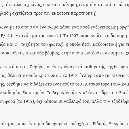
οι, τότε τόσο ο χρόνος, όσο και η κίνηση, εξαρτώνται από το σύστ
ηλαδή σχετίζεται προς τον εκάστοτε παρατηρητή).
φωνα με το οποίο αν ένα σώμα χάσει ένα ποσό ενέργειας με μορφ
E/c2 (c = ταχύτητα του φωτός). Το 1907 παρουσιάζει τη διάσημη
μάζα και c = ταχύτητα του φωτός), η οποία ήταν καθοριστική για τ
τασκευή της ατομικής βόμβας, στην οποία ωστόσο δεν συμμετείχ
νεπιστήμιο της Ζυρίχης κι ένα χρόνο μετά καθηγητής της θεωρητ
ς, θέση την οποία κράτησε ως το 1912. Ύστερα από τις πιέσεις κ
ς, δέχθηκε να διδάξει στο Ινστιτούτο του Αυτοκράτορα Γουλιέλ
 Ακαδημίας Επιστημών. Το Βερολίνο ήταν πλέον η έδρα του. Εκεί
ερη φορά (το 1919), όχι κάποια συνάδελφό του, αλλά την εξαδέλφ
κότητας, που είναι μία διευρυμένη εκδοχή της Ειδικής Θεωρίας 