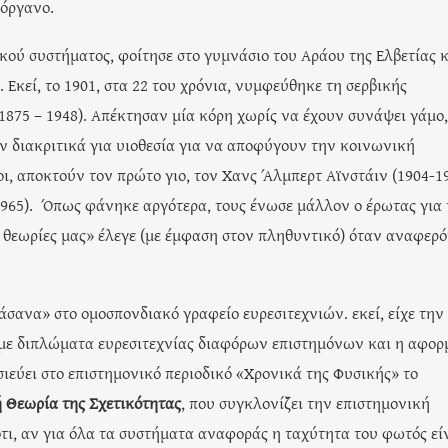
 όργανο.
ικού συστήματος, φοίτησε στο γυμνάσιο του Αράου της Ελβετίας 
 Εκεί, το 1901, στα 22 του χρόνια, νυμφεύθηκε τη σερβικής
875 – 1948). Απέκτησαν μία κόρη χωρίς να έχουν συνάψει γάμο,
ν διακριτικά για υιοθεσία για να αποφύγουν την κοινωνική
ι, αποκτούν τον πρώτο γιο, τον Χανς Άλμπερτ Αϊνστάιν (1904-1
965). Όπως φάνηκε αργότερα, τους ένωσε μάλλον ο έρωτας για 
ι θεωρίες μας» έλεγε (με έμφαση στον πληθυντικό) όταν αναφερ
βάσανα» στο ομοσπονδιακό γραφείο ευρεσιτεχνιών. εκεί, είχε την
 με διπλώματα ευρεσιτεχνίας διαφόρων επιστημόνων και η αφορ
σιεύει στο επιστημονικό περιοδικό «Χρονικά της Φυσικής» το
ή Θεωρία της Σχετικότητας
, που συγκλονίζει την επιστημονική
ότι, αν για όλα τα συστήματα αναφοράς η ταχύτητα του φωτός εί