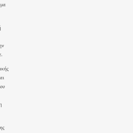
ημα
ή
ην
ε.
ικής
αι
μου
η
της