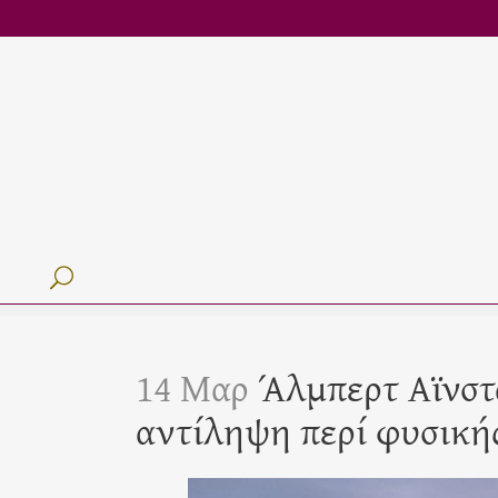
14 Μαρ
Άλμπερτ Αϊνστά
αντίληψη περί φυσικής