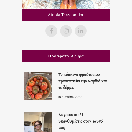
Ainola Terzopoulou
Πρόσφατα Άρθρα
Το κόκκινο φρούτο που
προστατεύει την καρδιά και
το δέρμα
04 Αυγούστου, 2026
Αύγουστος: 21
υπενθυμίσεις στον εαυτό
μας