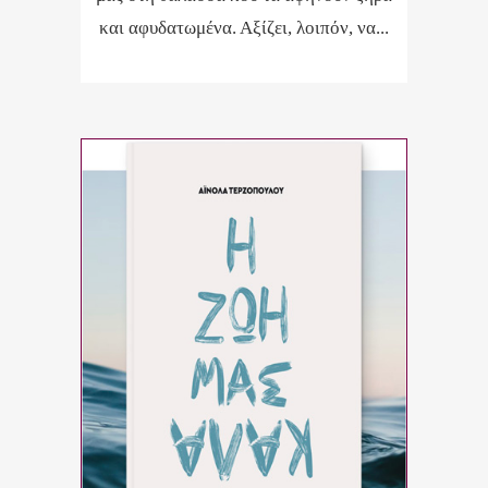
και αφυδατωμένα. Αξίζει, λοιπόν, να...