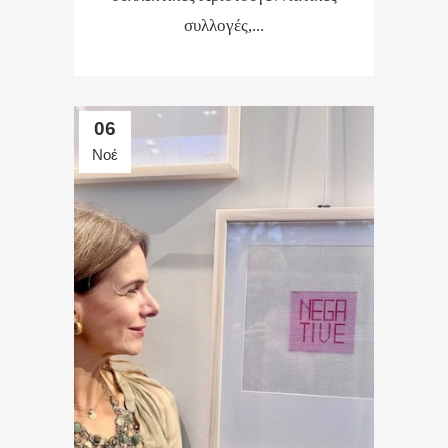
συλλογές,...
06
Νοέ