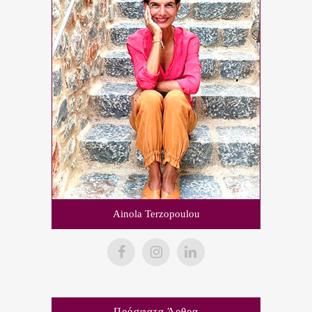
Ainola Terzopoulou
Πρόσφατα Άρθρα