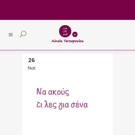
26
Νοέ