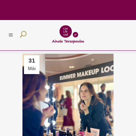
31
Μάι