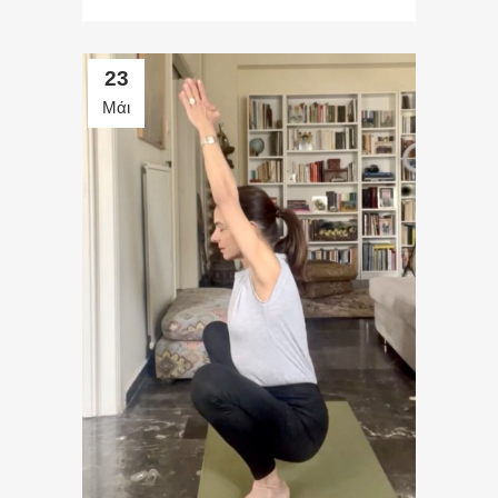
23
Μάι