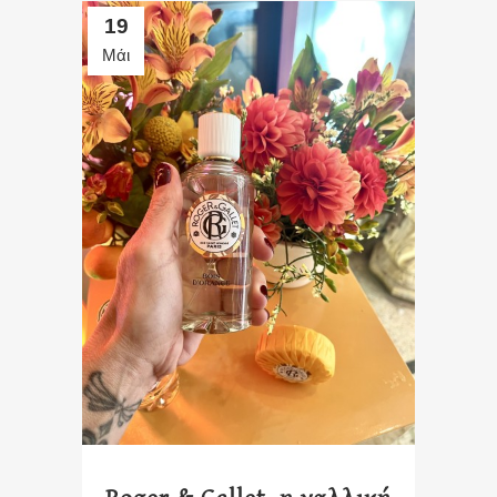
19
Μάι
Roger & Gallet, η γαλλική