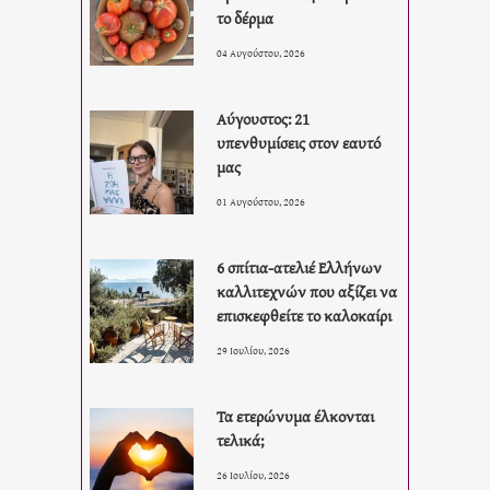
το δέρμα
04 Αυγούστου, 2026
Αύγουστος: 21
υπενθυμίσεις στον εαυτό
μας
01 Αυγούστου, 2026
6 σπίτια-ατελιέ Ελλήνων
καλλιτεχνών που αξίζει να
επισκεφθείτε το καλοκαίρι
29 Ιουλίου, 2026
Τα ετερώνυμα έλκονται
τελικά;
26 Ιουλίου, 2026