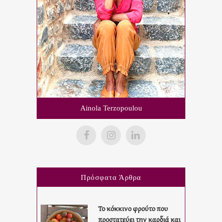
Ainola Terzopoulou
Πρόσφατα Άρθρα
Το κόκκινο φρούτο που
προστατεύει την καρδιά και