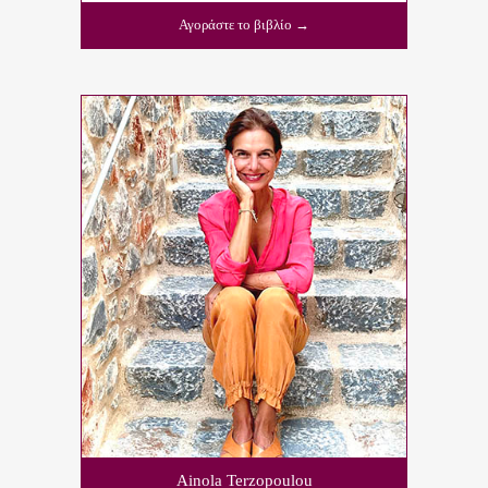
Αγοράστε το βιβλίο →
Ainola Terzopoulou