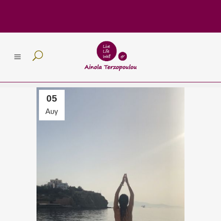
05
Αυγ