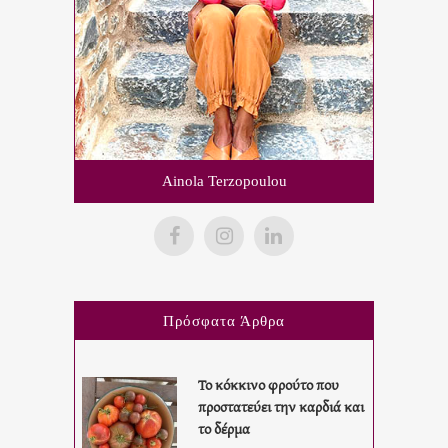
Ainola Terzopoulou
Πρόσφατα Άρθρα
Το κόκκινο φρούτο που
προστατεύει την καρδιά και
το δέρμα