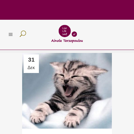
31
Δεκ