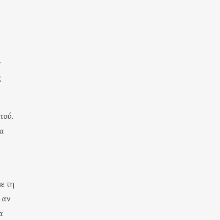
ν
ς
τού.
να
ε τη
ι αν
α