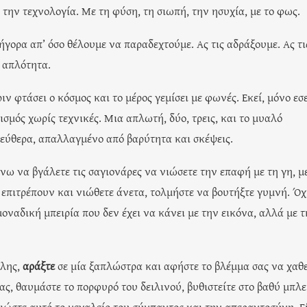
την τεχνολογία. Με τη φύση, τη σιωπή, την ησυχία, με το φως.
ρήγορα απ’ όσο θέλουμε να παραδεχτούμε. Ας τις αδράξουμε. Ας τι
 απλότητα.
ν φτάσει ο κόσμος και το μέρος γεμίσει με φωνές. Εκεί, μόνο εσε
σμός χωρίς τεχνικές. Μια απλωτή, δύο, τρεις, και το μυαλό
ελεύθερα, απαλλαγμένο από βαρύτητα και σκέψεις.
νω να βγάλετε τις σαγιονάρες να νιώσετε την επαφή με τη γη, μ
 επιτρέπουν και νιώθετε άνετα, τολμήστε να βουτήξτε γυμνή. Όχ
οναδική μπειρία που δεν έχει να κάνει με την εικόνα, αλλά με 
όλης,
αράξτε
σε μία ξαπλώστρα και αφήστε το βλέμμα σας να χαθε
ας, θαυμάστε το πορφυρό του δειλινού, βυθιστείτε στο βαθύ μπλε
ιώστε αυτό το μεγαλείο του σύμπαντος και την απεραντοσύνη. Ε