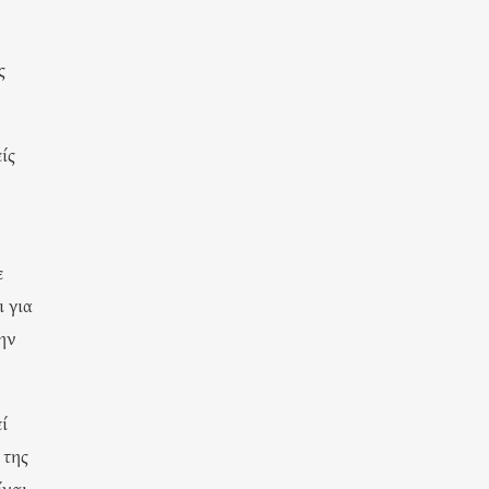
ς
ίς
ε
ι για
την
ί
 της
ίναι