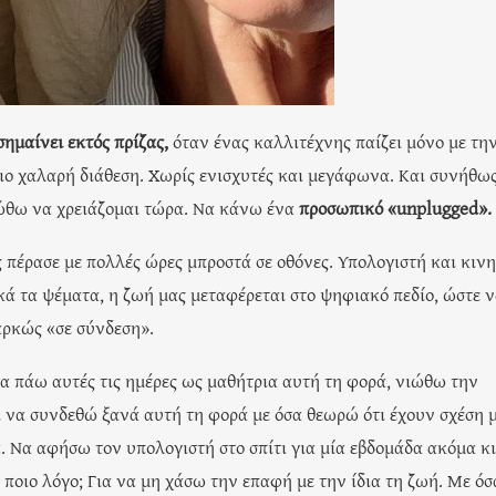
σημαίνει εκτός πρίζας,
όταν ένας καλλιτέχνης παίζει μόνο με τη
πιο χαλαρή διάθεση. Χωρίς ενισχυτές και μεγάφωνα. Και συνήθω
ιώθω να χρειάζομαι τώρα. Να κάνω ένα
προσωπικό «unplugged».
ς πέρασε με πολλές ώρες μπροστά σε οθόνες. Υπολογιστή και κινη
κά τα ψέματα, η ζωή μας μεταφέρεται στο ψηφιακό πεδίο, ώστε 
αρκώς «σε σύνδεση».
α πάω αυτές τις ημέρες ως μαθήτρια αυτή τη φορά, νιώθω την
να συνδεθώ ξανά αυτή τη φορά με όσα θεωρώ ότι έχουν σχέση μ
α. Να αφήσω τον υπολογιστή στο σπίτι για μία εβδομάδα ακόμα κ
α ποιο λόγο; Για να μη χάσω την επαφή με την ίδια τη ζωή. Με όσ