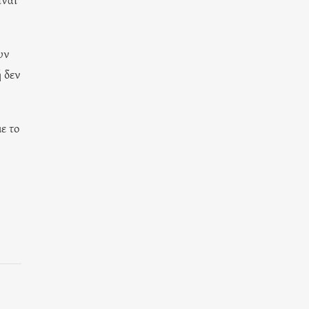
υν
ή δεν
ε το