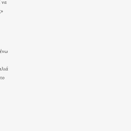
ί να
ς»
μένω
αλιά
στο