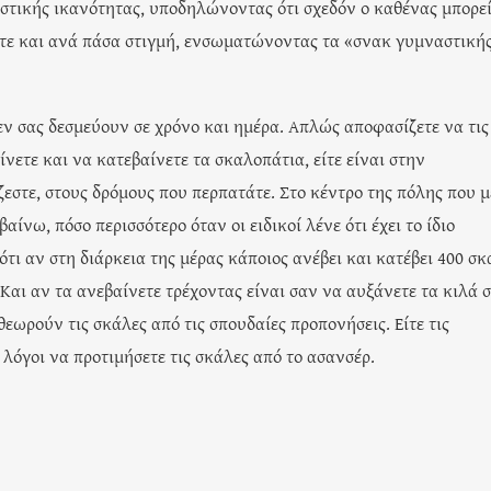
στικής ικανότητας, υποδηλώνοντας ότι σχεδόν ο καθένας μπορε
οτε και ανά πάσα στιγμή, ενσωματώνοντας τα «σνακ γυμναστική
εν σας δεσμεύουν σε χρόνο και ημέρα. Απλώς αποφασίζετε να τις
ίνετε και να κατεβαίνετε τα σκαλοπάτια, είτε είναι στην
ζεστε, στους δρόμους που περπατάτε. Στο κέντρο της πόλης που 
νω, πόσο περισσότερο όταν οι ειδικοί λένε ότι έχει το ίδιο
τι αν στη διάρκεια της μέρας κάποιος ανέβει και κατέβει 400 σκ
. Και αν τα ανεβαίνετε τρέχοντας είναι σαν να αυξάνετε τα κιλά 
εωρούν τις σκάλες από τις σπουδαίες προπονήσεις. Είτε τις
λόγοι να προτιμήσετε τις σκάλες από το ασανσέρ.