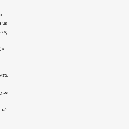
ια
ι με
τους
ύν
ατα.
χισε
ν
ικά.