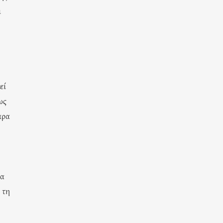
ι
εί
ως
αρα
ια
 τη