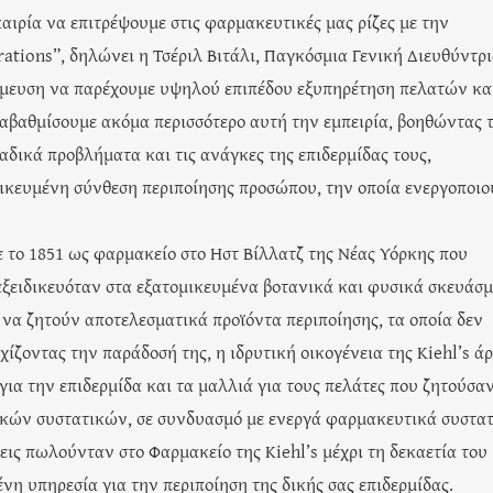
καιρία να επιτρέψουμε στις φαρμακευτικές μας ρίζες με την
ations”, δηλώνει η Τσέριλ Βιτάλι, Παγκόσμια Γενική Διευθύντρ
έσμευση να παρέχουμε υψηλού επιπέδου εξυπηρέτηση πελατών κα
αβαθμίσουμε ακόμα περισσότερο αυτή την εμπειρία, βοηθώντας 
δικά προβλήματα και τις ανάγκες της επιδερμίδας τους,
κευμένη σύνθεση περιποίησης προσώπου, την οποία ενεργοποιο
κε το 1851 ως φαρμακείο στο Ηστ Βίλλατζ της Νέας Υόρκης που
ειδικευόταν στα εξατομικευμένα βοτανικά και φυσικά σκευάσμ
ν να ζητούν αποτελεσματικά προϊόντα περιποίησης, τα οποία δεν
ζοντας την παράδοσή της, η ιδρυτική οικογένεια της Kiehl’s άρ
ια την επιδερμίδα και τα μαλλιά για τους πελάτες που ζητούσα
κών συστατικών, σε συνδυασμό με ενεργά φαρμακευτικά συστατ
σεις πωλούνταν στο Φαρμακείο της Kiehl’s μέχρι τη δεκαετία του
νη υπηρεσία για την περιποίηση της δικής σας επιδερμίδας.