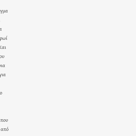
άγμα
ι
α
πρωί
Και
που
ρια
για
ο
 που
 από