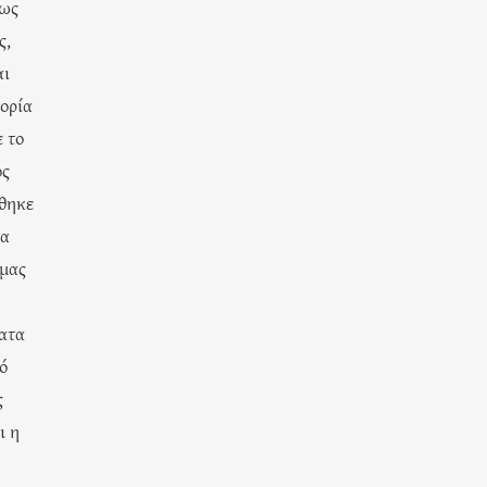
πως
ς,
αι
τορία
 το
ος
θηκε
να
 μας
ματα
ό
ς
ι η