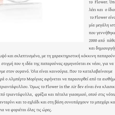
το Flower. Ό
λέει και ο ίδιο
το Flower είν
μία μεγάλη ισ
που γεννήθηκε
2000 από πάθ
και δημιουργή
ομψό και εκλεπτυσμένο, με τη χαρακτηριστική κόκκινη παπαρού
η στιγμή που η ιδέα της παπαρούνας ερμηνεύεται εκ νέου, για να
ουμε στον ουρανό. Όλα είναι καινούρια. Που το καταλαβαίνουμε
ορά ο Αλμπέρτο Μορίγιας αφήνεται να παρασυρθεί από τα αισθή
τριαντάφυλλου. Όμως το Flower in the Air δεν είναι ένα κλασικ
ό τριαντάφυλλα, φρέζια και πέταλα γιασεμιού, οπού στις νότε
νταρίνι και το αχλάδι και στη βάση συνυπάρχουν το μπαχάρι κα
α να φοριέται όλες τις ώρες.