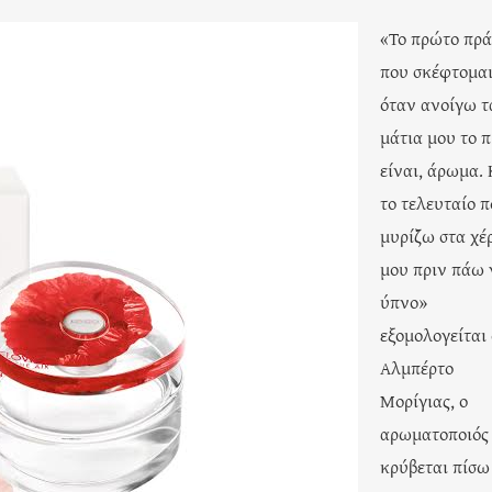
«Το πρώτο πρ
που σκέφτομα
όταν ανοίγω τ
μάτια μου το 
είναι, άρωμα. 
το τελευταίο 
μυρίζω στα χέ
μου πριν πάω 
ύπνο»
εξομολογείται 
Αλμπέρτο
Μορίγιας, ο
αρωματοποιός
κρύβεται πίσω