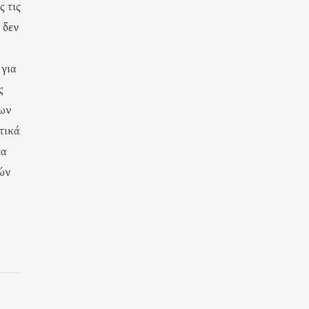
ς τις
 δεν
 για
ς
των
τικά
έα
λών