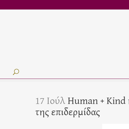
17 Ιούλ
Human + Kind 
της επιδερμίδας