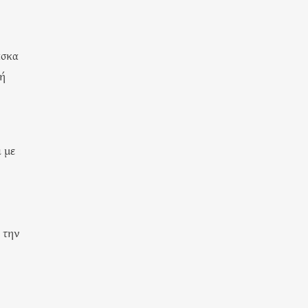
άσκα
κή
ι με
 την