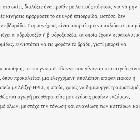
 στο σπίτι, διαλέξτε ένα προϊόν με λεπτούς κόκκους για να μην
ές κινήσεις εφαρμόστε το σε υγρή επιδερμίδα. Ωστόσο, δεν
ην εβδομάδα. Στη συνέχεια, είναι απαραίτητο να απλώσετε μια μ
ιέχει α-υδροξυοξέα ή β-υδροξυοξέα, τα οποία έχουν κερατολυτι
ίδας. Συνιστάται να τις φοράτε το βράδυ, γιατί μπορεί να
εριποίηση, τα πιο γνωστά πίλινγκ που γίνονται στο ιατρείο είνα
), όπου προκαλείται μια ελεγχόμενη απολέπιση επιφανειακού ή
πεία με λέιζερ HPLL, η οποία, χωρίς να δημιουργεί τραυματισμό,
καθώς και αγωγή μεσοθεραπείας με εκχύσεις μορίων ενζύμων,
σμό όλων, με στόχο την τόνωση και ανανέωση των κυττάρων και