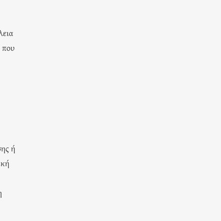
λεια
 που
σης ή
ική
η