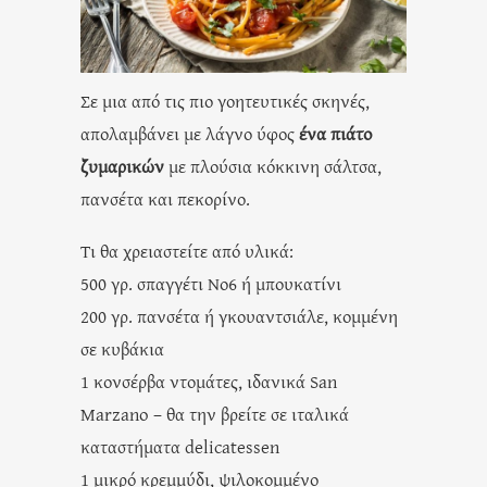
Σε μια από τις πιο γοητευτικές σκηνές,
απολαμβάνει με λάγνο ύφος
ένα πιάτο
ζυμαρικών
με πλούσια κόκκινη σάλτσα,
πανσέτα και πεκορίνο.
Τι θα χρειαστείτε από υλικά:
500 γρ. σπαγγέτι Νο6 ή μπουκατίνι
200 γρ. πανσέτα ή γκουαντσιάλε, κομμένη
σε κυβάκια
1 κονσέρβα ντομάτες, ιδανικά San
Marzano – θα την βρείτε σε ιταλικά
καταστήματα delicatessen
1 μικρό κρεμμύδι, ψιλοκομμένο