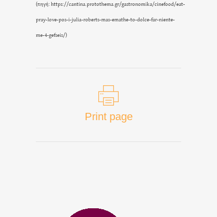
(πηγή:
https://cantina.protothema.gr/gastronomika/cinefood/eat-
pray-love-pos-i-julia-roberts-mas-emathe-to-dolce-far-niente-
me-4-gefseis/
)
Print page