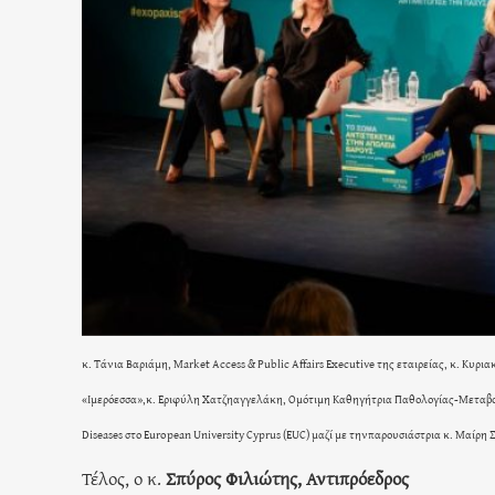
κ. Τάνια Βαριάμη, Market Access & Public Affairs Executive της εταιρείας, κ. Κ
«Ιμερόεσσα»,κ. Εριφύλη Χατζηαγγελάκη, Ομότιμη Καθηγήτρια Παθολογίας-Μεταβο
Diseases στο European University Cyprus (EUC) μαζί με τηνπαρουσιάστρια κ. Μαίρη
Τέλος, ο κ.
Σπύρος Φιλιώτης, Αντιπρόεδρος