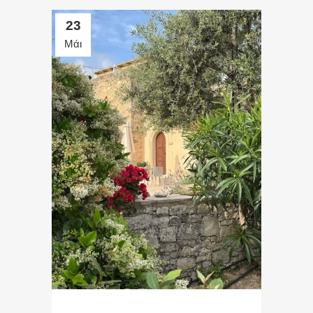
23
Μάι