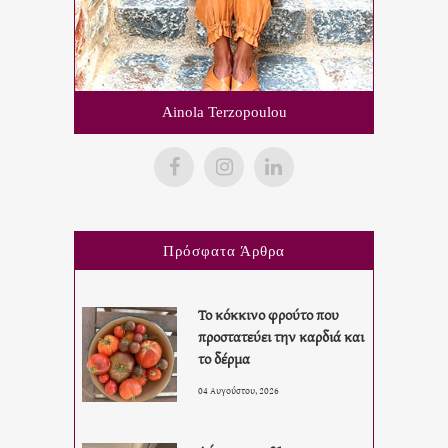
Ainola Terzopoulou
Πρόσφατα Άρθρα
Το κόκκινο φρούτο που
προστατεύει την καρδιά και
το δέρμα
04 Αυγούστου, 2026