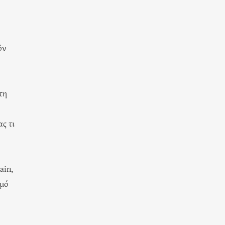
ύν
τη
ας τι
ain,
σμό