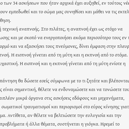
ιο των 34 ασκήσεων που ήταν αρχικά έχει αυξηθεί, εν τούτοις νέ
ουν εμπεδωθεί και το σώμα μας συνηθίσει και μάθει να τις εκτελ
σθηση.
 τεχνική αναπνοής. Στο πιλάτες, η αναπνοή έχει ως στόχο να
ωσης και με σκοπό να ενεργοποιήσει ακόμα περισσότερο τους εν
κορμό και να εξασκήσει τους πνεύμονες, δίνει έμφαση στην πλευ
νοή. Η εισπνοή γίνεται από τη μύτη και η εκπνοή από το στόμα.
υχαστική. Η εισπνοή και η εκπνοή γίνεται από τη μύτη ενίοτε η
απάντηση θα δώσετε εσείς σύμφωνα με το τι ζητάτε και βλέποντας
ς είναι σημαντική, θέλετε να ενδυναμώσετε και να τονώσετε το
επιπλέον μικρά όργανα στις ασκήσεις εδάφους και μηχανήματα,
 σωματικοί τραυματισμοί και περιορισμοί στο εύρος κίνησης γιατ
μα. Αντίθετα, αν θέλετε να βελτιώσετε την ευλυγισία και την
ροβλήματα ή άλλα θέματα, συστήνεται η γιόγκα. Ηρεμεί το