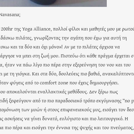
ana;
200hr της Yoga Αlliance, πολλοί φίλοι και μαθητές μου με ρωτο
διδάσκω πιλάτες, γνωρίζοντας την αγάπη που έχω για αυτή τη
κω και τα δύο και όχι μόνο»! Αν με το πιλάτες άρχισα να
 άργησε να μπει στη ζωή μου. Πιστεύω ότι κάθε πράγμα έρχεται σ
α, ήταν να πάω λίγο πιο πέρα στην εξερεύνηση του νου και του
ει με τη γιόγκα. Και στα δύο, δουλεύεις πιο βαθιά, ανακαλύπτοντ
όταν φύγεις από το comfort zone που έχεις δημιουργήσει.
 που αποκαλούνται εναλλακτικές μεθόδους. Δεν ξέρω πως
ειδή ξεφεύγουν από το πιο παραδοσιακό τρόπο εκγύμνασης “no p
 απομόνωση των μυών ή στους επιφανειακούς μυς, εισάγει τον δε
ς ασκήσεις να γίνει δυνατό, ευλύγιστο και πιο λειτουργικό. Η
μα πιο πέρα και εισάγει την έννοια της ψυχής και του πνεύματος,