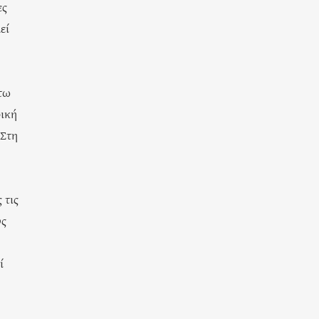
ες
εί
 τω
ρική
 Στη
 τις
υς
ί