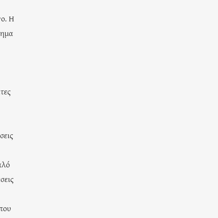
ο. Η
τημα
τες
σεις
αλό
σεις
 που