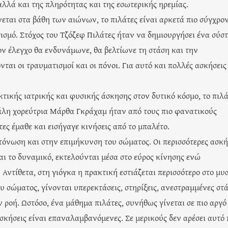
 αλλά και της πληρότητας και της εσωτερικής ηρεμίας.
νεται στα βάθη των αιώνων, το πιλάτες είναι αρκετά πιο σύγχρον
γισμό. Στόχος του Τζόζεφ Πιλάτες ήταν να δημιουργήσει ένα σύσ
ον έλεγχο θα ενδυνάμωνε, θα βελτίωνε τη στάση και την
αι οι τραυματισμοί και οι πόνοι. Για αυτό και πολλές ασκήσεις
τικής ιατρικής και φυσικής άσκησης στον δυτικό κόσμο, το πιλά
γάλη χορεύτρια Μάρθα Γκράχαμ ήταν από τους πιο φανατικούς
ες έμαθε και εισήγαγε κινήσεις από το μπαλέτο.
 τόνωση και στην επιμήκυνση του σώματος. Οι περισσότερες ασκή
ται το δυναμικό, εκτελούνται μέσα στο εύρος κίνησης ενώ
. Αντίθετα, στη γιόγκα η πρακτική εστιάζεται περισσότερο στο μυ
υ σώματος, γίνονται υπερεκτάσεις, στηρίξεις, ανεστραμμένες στά
ν ροή. Ωστόσο, ένα μάθημα πιλάτες, συνήθως γίνεται σε πιο αργό
 ασκήσεις είναι επαναλαμβανόμενες. Σε μερικούς δεν αρέσει αυτό