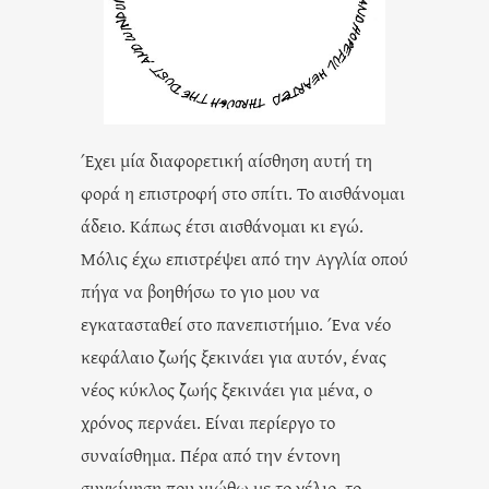
Έχει μία διαφορετική αίσθηση αυτή τη
φορά η επιστροφή στο σπίτι. Το αισθάνομαι
άδειο. Κάπως έτσι αισθάνομαι κι εγώ.
Μόλις έχω επιστρέψει από την Αγγλία οπού
πήγα να βοηθήσω το γιο μου να
εγκατασταθεί στο πανεπιστήμιο. Ένα νέο
κεφάλαιο ζωής ξεκινάει για αυτόν, ένας
νέος κύκλος ζωής ξεκινάει για μένα, ο
χρόνος περνάει. Είναι περίεργο το
συναίσθημα. Πέρα από την έντονη
συγκίνηση που νιώθω με το γέλιο, το