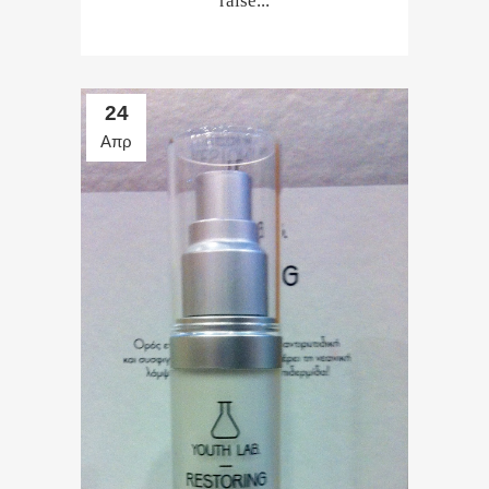
raise...
24
Απρ