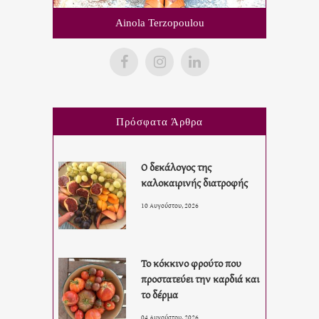
Ainola Terzopoulou
Πρόσφατα Άρθρα
Ο δεκάλογος της
καλοκαιρινής διατροφής
10 Αυγούστου, 2026
Το κόκκινο φρούτο που
προστατεύει την καρδιά και
το δέρμα
04 Αυγούστου, 2026