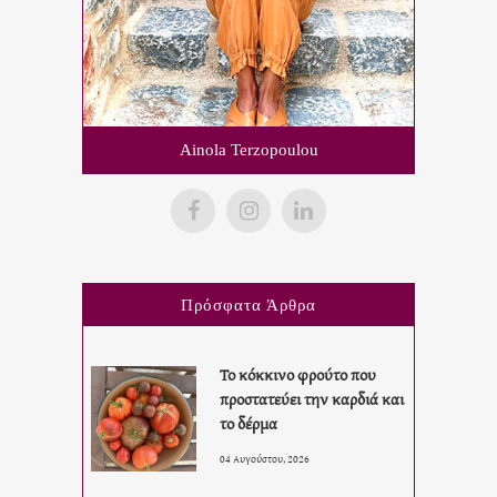
Ainola Terzopoulou
Πρόσφατα Άρθρα
Το κόκκινο φρούτο που
προστατεύει την καρδιά και
το δέρμα
04 Αυγούστου, 2026