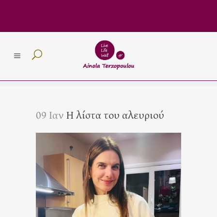
09 Ιαν
Η λίστα του αλευριού