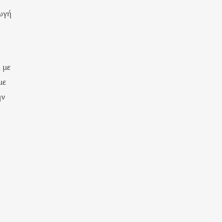
γωγή
 με
με
ην