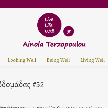
Looking Well
Being Well
Living Well
βδομάδας #52
ώμα δείχνει σαν να καμπουριάζει. Οι ώμοι έχουν την τάση να