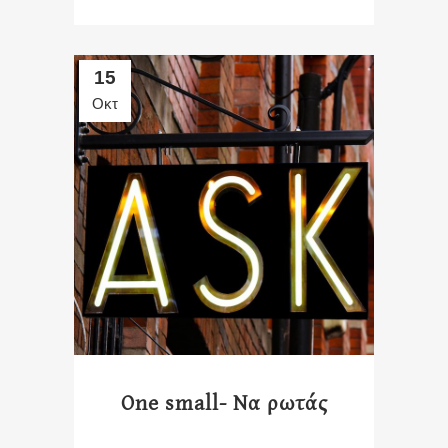
15
Οκτ
One small- Να ρωτάς