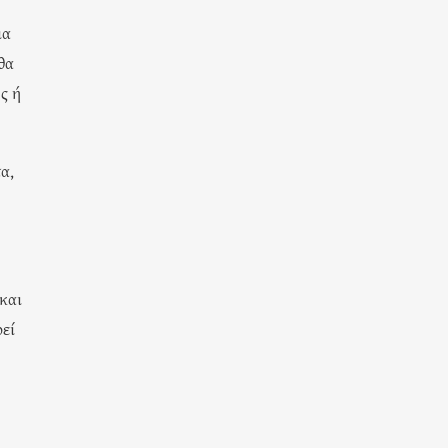
ια
θα
ς ή
α,
 και
εί