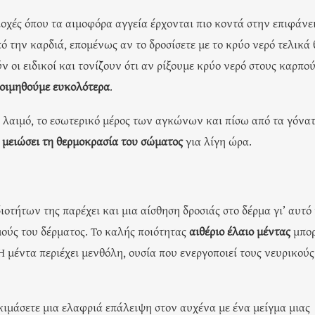
ιοχές όπου τα αιμοφόρα αγγεία έρχονται πιο κοντά στην επιφάνε
ό την καρδιά, επομένως αν το δροσίσετε με το κρύο νερό τελικά 
 οι ειδικοί και τονίζουν ότι αν ρίξουμε κρύο νερό στους καρπού
κοιμηθούμε ευκολότερα
.
 λαιμό, το εσωτερικό μέρος των αγκώνων και πίσω από τα γόνατ
α
μειώσει τη θερμοκρασία του σώματος
για λίγη ώρα.
οτήτων της παρέχει και μια αίσθηση δροσιάς στο δέρμα γι’ αυτό
μούς του δέρματος. Το καλής ποιότητας
αιθέριο έλαιο μέντας
μπορ
 Η μέντα περιέχει μενθόλη, ουσία που ενεργοποιεί τους νευρικούς
ιμάσετε μια ελαφριά επάλειψη στον αυχένα με ένα μείγμα μιας