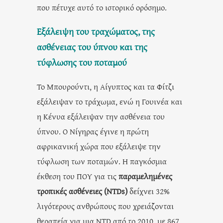
που πέτυχε αυτό το ιστορικό ορόσημο.
Εξάλειψη του τραχώματος, της
ασθένειας του ύπνου και της
τύφλωσης του ποταμού
Το Μπουρούντι, η Αίγυπτος και τα Φίτζι
εξάλειψαν το τράχωμα, ενώ η Γουινέα και
η Κένυα εξάλειψαν την ασθένεια του
ύπνου. Ο Νίγηρας έγινε η πρώτη
αφρικανική χώρα που εξάλειψε την
τύφλωση των ποταμών. Η παγκόσμια
έκθεση του ΠΟΥ για τις
παραμελημένες
τροπικές ασθένειες (NTDs)
δείχνει 32%
λιγότερους ανθρώπους που χρειάζονται
θεραπεία για μια NTD από το 2010, με 867