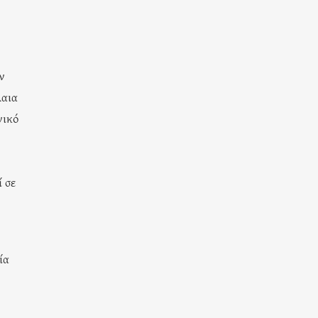
ν
λαια
νικό
ί σε
ία