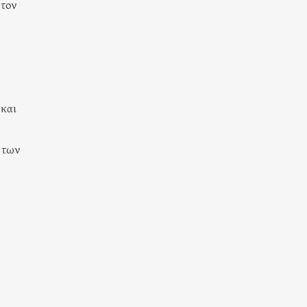
 τον
 και
α των