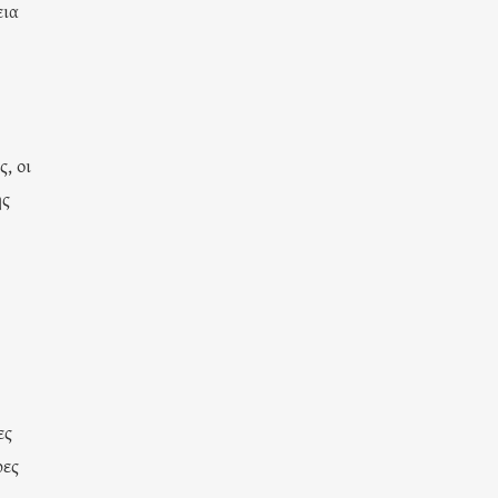
εια
, οι
ης
ες
ρες