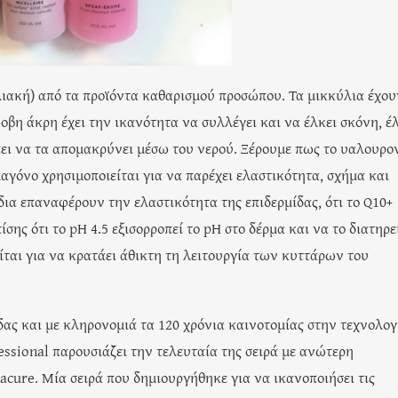
λιακή) από τα προϊόντα καθαρισμού προσώπου. Τα μικκύλια έχου
βη άκρη έχει την ικανότητα να συλλέγει και να έλκει σκόνη, έ
πει να τα απομακρύνει μέσω του νερού. Ξέρουμε πως το υαλουρο
λαγόνο χρησιμοποιείται για να παρέχει ελαστικότητα, σχήμα και
δια επαναφέρουν την ελαστικότητα της επιδερμίδας, ότι το Q10+
ης ότι το pH 4.5 εξισορροπεί το pH στο δέρμα και να το διατηρε
είται για να κρατάει άθικτη τη λειτουργία των κυττάρων του
δας και με κληρονομιά τα 120 χρόνια καινοτομίας στην τεχνολογ
ssional παρουσιάζει την τελευταία της σειρά με ανώτερη
acure. Μία σειρά που δημιουργήθηκε για να ικανοποιήσει τις