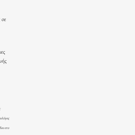
 σε
ιες
ωής
ς
νολόγος
δου στο