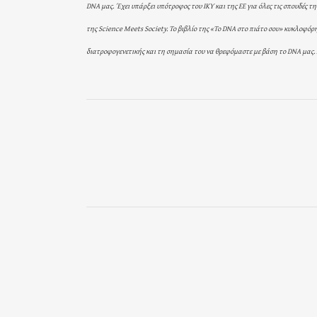
DNA μας. Έχει υπάρξει υπότροφος του ΙΚΥ και της ΕΕ για όλες τις σπουδές 
της Science Meets Society.
Το βιβλίο της «Το DNA στο πιάτο σου» κυκλοφόρησ
διατροφογενετικής και τη σημασία του να θρεφόμαστε με βάση το DNA μας. Σ