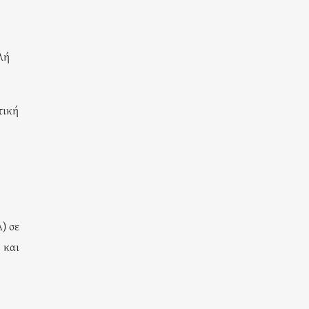
λή
τική
) σε
 και