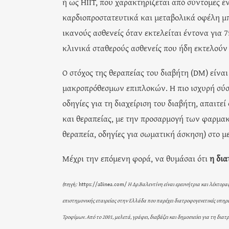
ή ως HIIT, που χαρακτηρίζεται από σύντομες έ
καρδιοπροστατευτικά και μεταβολικά οφέλη μπ
ικανούς ασθενείς όταν εκτελείται έντονα για 7
κλινικά σταθερούς ασθενείς που ήδη εκτελούν
Ο στόχος της θεραπείας του διαβήτη (DM) είν
μακροπρόθεσμων επιπλοκών. Η πιο ισχυρή σύστ
οδηγίες για τη διαχείριση του διαβήτη, απαιτ
και θεραπείας, με την προσαρμογή των φαρμ
θεραπεία, οδηγίες για σωματική άσκηση) στο μ
Μέχρι την επόμενη φορά, να θυμάσαι ότι
η δια
(
πηγή
:
https://a8inea.com/
Η Δρ.Βαλεντίνη είναι ερευνήτρια και λέκτορ
επιστημονικής εταιρείας στην Ελλάδα που παρέχει διατροφογενετικές υπηρε
Τροφίμων. Από το 2001, μελετά, γράφει, διαβάζει και δημοσιεύει για τη δ