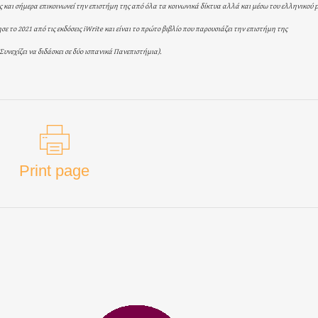
της και σήμερα επικοινωνεί την επιστήμη της από όλα τα κοινωνικά δίκτυα αλλά και μέσω του ελληνικού 
ε το 2021 από τις εκδόσεις iWrite και είναι το πρώτο βιβλίο που παρουσιάζει την επιστήμη της
υνεχίζει να διδάσκει σε δύο ισπανικά Πανεπιστήμια).
Print page