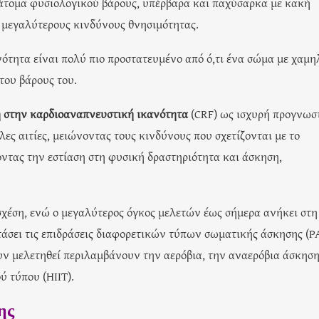
 άτομα φυσιολογικού βάρους, υπέρβαρα και παχύσαρκα με κακή
 μεγαλύτερους κινδύνους θνησιμότητας.
τητα είναι πολύ πιο προστατευμένο από ό,τι ένα σώμα με χαμη
του βάρους του.
η στην καρδιοαναπνευστική ικανότητα
(CRF) ως ισχυρή προγνωσ
ες αιτίες, μειώνοντας τους κινδύνους που σχετίζονται με το
οντας την εστίαση στη φυσική δραστηριότητα και άσκηση,
 σχέση, ενώ ο μεγαλύτερος όγκος μελετών έως σήμερα ανήκει στη
τάσει τις επιδράσεις διαφορετικών τύπων σωματικής άσκησης (PA
ουν μελετηθεί περιλαμβάνουν την αερόβια, την αναερόβια άσκηση
 τύπου (HIIT).
ης