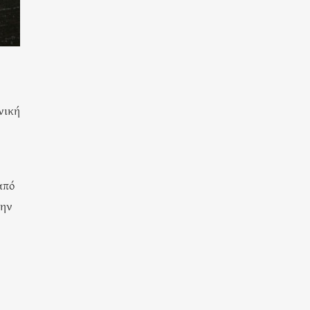
νική
από
την