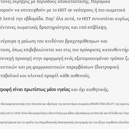
ντονες εκρήξεις με περιόδους αποκατάστασης. Παρόμοια
ορούν να επιτευχθούν με το HIIT σε νεότερους ή πιο σωματικά
5 λεπτά την εβδομάδα. Παρ’ όλα αυτά, το HIIT συνιστάται κυρίως
 έντονες σωματικές δραστηριότητες και υπό επίβλεψη.
αι σίγουρα η μείωση του κινδύνου βραχυπρόθεσμων και
αση, όπως επιβεβαιώνεται και στις πιο πρόσφατες κατευθυντήρ
εί συνεχή προσοχή στην εφαρμογή ενός εξατομικευμένου τρόπου ζ
ακευτικών και μη φαρμακευτικών παρεμβάσεων (διατροφική
εταβολικό και κλινικό προφίλ κάθε ασθενούς.
τροφή είναι πρωτίστως μέσο υγείας
και όχι αισθητικής.
ας διατροφογενετικής στην Ισπανία και ιδρύτρια της καινοτόμου εταιρείας DNANUTRICOACH®, της πρώτη
σίες από το 2018. Είναι διατροφολόγος-διαιτολόγος με άδεια εξασκήσεως σε Ισπανία και Ελλάδα και Τεχ
ιατροφική έρευνα και τα οφέλη της Παραδοσιακής Μεσογειακής Διατροφής και του έξτρα παρθένου ελαιόλα