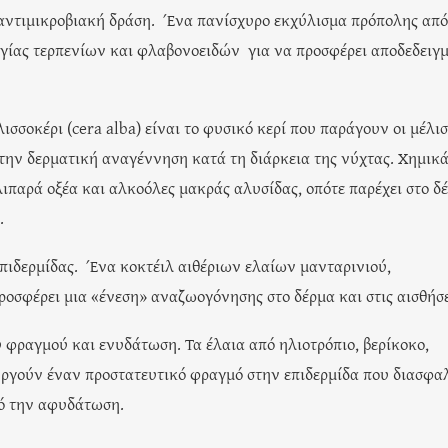
 αντιμικροβιακή δράση. Ένα πανίσχυρο εκχύλισμα πρόπολης από
γίας τερπενίων και φλαβονοειδών για να προσφέρει αποδεδειγ
σσοκέρι (cera alba) είναι το φυσικό κερί που παράγουν οι μέλι
ι την δερματική αναγέννηση κατά τη διάρκεια της νύχτας. Χημικά
 λιπαρά οξέα και αλκοόλες μακράς αλυσίδας, οπότε παρέχει στο δ
.
επιδερμίδας. Ένα κοκτέιλ αιθέριων ελαίων μανταρινιού,
ροσφέρει μια «ένεση» αναζωογόνησης στο δέρμα και στις αισθήσε
 φραγμού και ενυδάτωση. Τα έλαια από ηλιοτρόπιο, βερίκοκο,
υργούν έναν προστατευτικό φραγμό στην επιδερμίδα που διασφαλ
πό την αφυδάτωση.