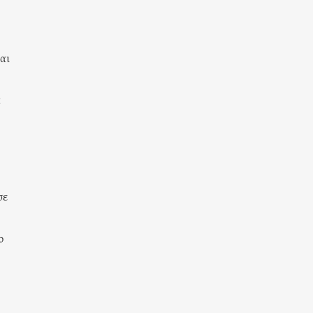
αι
α
σε
ο