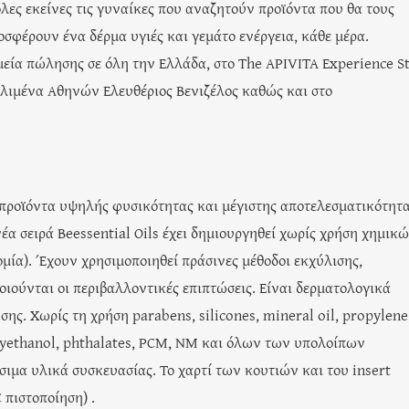
όλες εκείνες τις γυναίκες που αναζητούν προϊόντα που θα τους
σφέρουν ένα δέρμα υγιές και γεμάτο ενέργεια, κάθε μέρα.
μεία πώλησης σε όλη την Ελλάδα, στο The APIVITA Experience St
ολιμένα Αθηνών Ελευθέριος Βενιζέλος καθώς και στο
ει προϊόντα υψηλής φυσικότητας και μέγιστης αποτελεσματικότητα
α σειρά Beessential Oils έχει δημιουργηθεί χωρίς χρήση χημικώ
ία). Έχουν χρησιμοποιηθεί πράσινες μέθοδοι εκχύλισης,
ιούνται οι περιβαλλοντικές επιπτώσεις. Είναι δερματολογικά
ης. Χωρίς τη χρήση parabens, silicones, mineral oil, propylene
oxyethanol, phthalates, PCM, NM και όλων των υπολοίπων
μα υλικά συσκευασίας. Το χαρτί των κουτιών και του insert
 πιστοποίηση) .