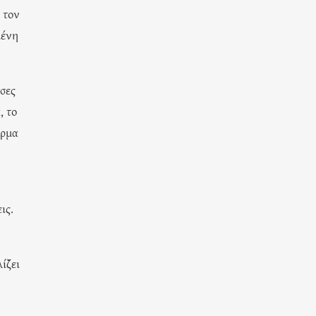
 τον
μένη
σσες
, το
έρμα
ις.
ίζει