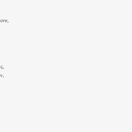
ore,
ς,
ν,