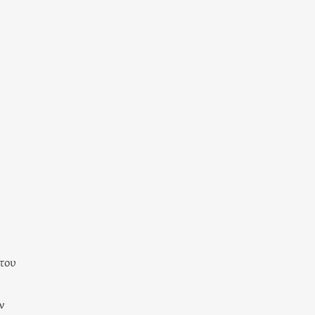
 του
ν