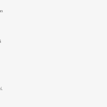
ει
ά
ί.