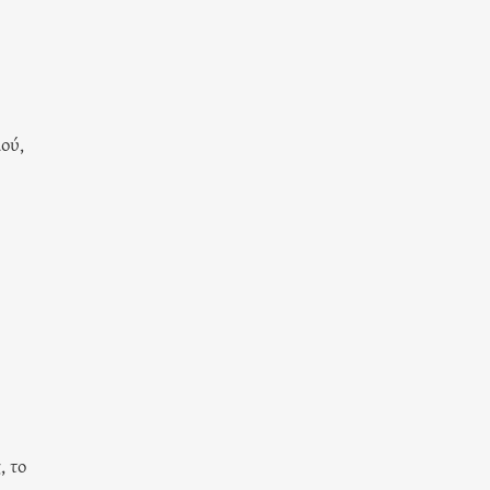
ού,
, το