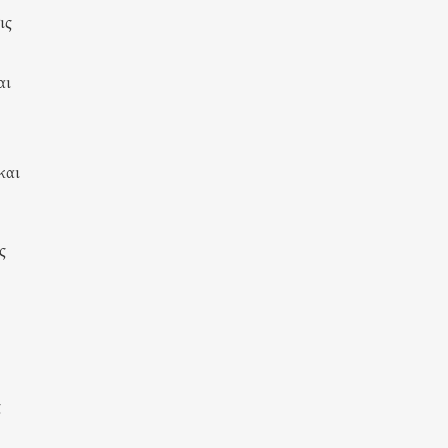
ις
αι
και
ς
ς