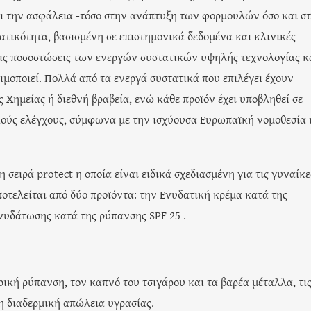
ι την ασφάλεια -τόσο στην ανάπτυξη των φορμουλών όσο και στ
ατικότητα, βασισμένη σε επιστημονικά δεδομένα και κλινικές
τις ποσοστώσεις των ενεργών συστατικών υψηλής τεχνολογίας κ
οποιεί. Πολλά από τα ενεργά συστατικά που επιλέγει έχουν
ς Χημείας ή διεθνή βραβεία, ενώ κάθε προϊόν έχει υποβληθεί σε
κούς ελέγχους, σύμφωνα με την ισχύουσα Ευρωπαϊκή νομοθεσία 
σειρά protect η οποία είναι ειδικά σχεδιασμένη για τις γυναίκε
ποτελείται από δύο προϊόντα: την Ενυδατική κρέμα κατά της
νυδάτωσης κατά της ρύπανσης SPF 25 .
ική ρύπανση, τον καπνό του τσιγάρου και τα βαρέα μέταλλα, τι
η διαδερμική απώλεια υγρασίας.