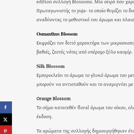
edition συλλογή Blossoms. Μία σειρά που χα
Πρωταγωνιστής το yuja- το οποίο θυμίζει το δ
αναδύοντας το μεθυστικό του άρωμα και πλαι
Osmanthus Blossom
Εκφράζει τον διττό χαρακτήρα των μικροσκοπ
βαθιές, ζεστές νότες από υπέροχο ξύλο κασμίρ.
Silk Blossom
Εμπερικλείει το άρωμα το γλυκό άρωμα του με
μπορούν να αντισταθούν και το αναμιγνύει με
Orange Blossom
Το σήμα-κατατεθέν floral άρωμα του οίκου, ολο
έκδοση.
Τα αρώματα της συλλογής δημιουργήθηκαν έτσ