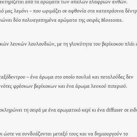
ρακτηρίζεται από τα αρώματα των απαλών ελαφριών ανθών.
ικό μας λεμόνι – που ωριμάζει σε αφθονία στα καταπράσινα δέντ
σιώνει δύο πολυαγαπημένα αρώματα της σειράς Blossoms.
ικών λευκών λουλουδιών, με τη γλυκύτητα του βερίκοκου πλάι 
ταξόδεντρου – ένα άρωμα στο οποίο πουλιά και πεταλούδες δεν
 νότες φρέσκων βερίκοκων και ένα άρωμα λευκού πιπεριού.
κληρώνει τη σειρά με ένα αρωματικό κερί κι ένα diffuser σε ειδ
ι ώστε να συνδυάζονται μεταξύ τους και να δημιουργούν το