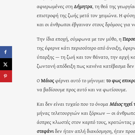
αφιερωμένες στη
Δήμητρα
, τη θεά της γεωργί
επιστροφή της ζωής μετά τον χειμώνα. Η φύση
και οι άνθρωποι έβγαιναν στους δρόμους για ν
Την ίδια εποχή, σύμφωνα με τον μύθο, η
Περσ
της έφερνε κάτι περισσότερο από άνοιξη, έφερ
ύπαρξης — τη ζωή και τον θάνατο, την αρχή κα
ζωντανή απόδειξη πως κανένα κατέβασμα δεν ε
Ο
Μάιος
φέρνει αυτό το μήνυμα:
το φως επικρ
να βαδίσουμε προς αυτό και να φωτίσουμε.
Και δεν είναι τυχαίο που το όνομα
Μάιος
ηχεί 
μήνας τελετουργιών και ξόρκων — οι άνθρωποι 
άσπρες κλωστές στον καρπό τους, κρατώντας μ
στεφάνι
δεν ήταν απλή διακόσμηση, ήταν προστ