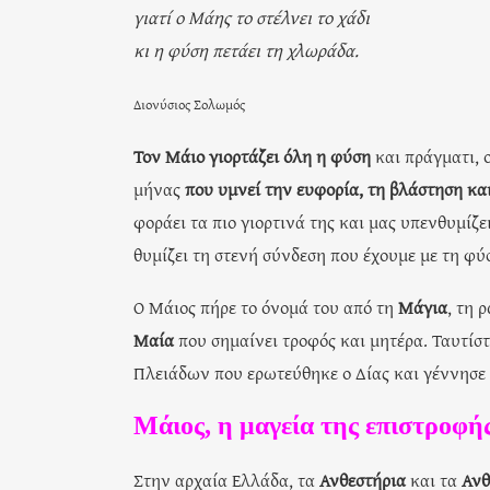
γιατί ο Μάης το στέλνει το χάδι
κι η φύση πετάει τη χλωράδα.
Διονύσιος Σολωμός
Τ
ον Μάιο γιορτάζει όλη η φύση
και πράγματι, 
μήνας
που υμνεί την ευφορία, τη βλάστηση κα
φοράει τα πιο γιορτινά της και μας υπενθυμίζε
θυμίζει τη στενή σύνδεση που έχουμε με τη φύ
Ο Μάιος πήρε το όνομά του από τη
Μάγια
, τη 
Μαία
που σημαίνει τροφός και μητέρα. Ταυτίσ
Πλειάδων που ερωτεύθηκε ο Δίας και γέννησε 
Μάιος, η μαγεία της επιστροφή
Στην αρχαία Ελλάδα, τα
Ανθεστήρια
και τα
Ανθ