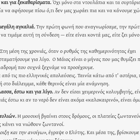
 και για ξεκαθαρίσματα.
Όχι μόνο στα ντουλάπια και τα συρτάρι
ία να αφήσουμε πίσω ό,τι δεν μας χωράει πια και να κάνουμε χ
μεγάλη αγκαλιά
.
Την πρώτη φωνή που αναγνωρίσαμε, την πρώτ
α τιμάμε αυτή τη σύνδεση — είτε είναι κοντά μας, είτε ζει μόνο
Στη μέση της χρονιάς, όταν ο ρυθμός της καθημερινότητας έχει
σταματήσουμε για λίγο. Ο Μάιος είναι ο μήνας που μας θυμίζει 
 διαδρομή που συχνά ξεχνάμε να προσέχουμε.
από τις πιο ελληνικές απολαύσεις. Ταινία κάτω από τ’ αστέρια,
ή στο διάλειμμα, κάθε θερινός είναι μία ανάμνηση.
ασσα, έστω και για λίγο.
Αν δεν είσαι χειμερινός κολυμβητής, εί
άς έστω κι αν το νερό δεν είναι ακόμα «καλοκαιρινό», είναι όμ
ναυλιών.
Η μουσική βγαίνει στους δρόμους, οι πλατείες ζωντανεύ
ς κάνει να νιώθουν ζωντανοί.
οιξη και την ανοίγω»
, έγραψε ο Ελύτης. Και μέσα της, βρίσκουμε