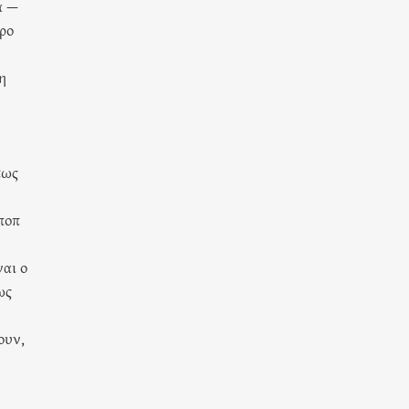
α —
ώρο
η
πως
 ποπ
ναι ο
ως
ουν,