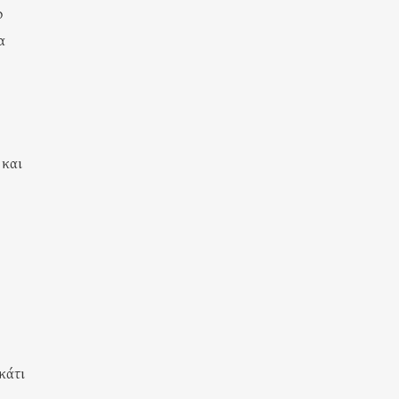
ο
α
 και
κάτι