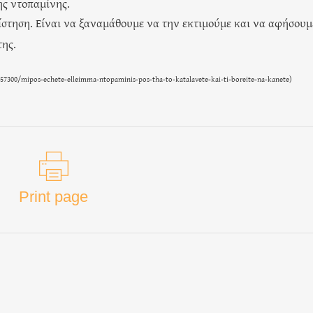
ς ντοπαμίνης.
ίστηση. Είναι να ξαναμάθουμε να την εκτιμούμε και να αφήσουμ
της.
457300/mipos-echete-elleimma-ntopaminis-pos-tha-to-katalavete-kai-ti-boreite-na-kanete
)
Print page