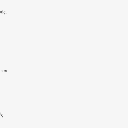
ούς,
ς που
ές