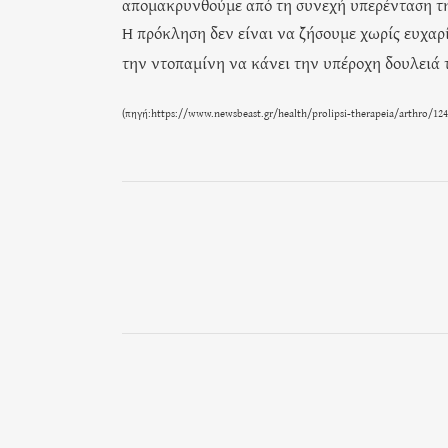
απομακρυνθούμε από τη συνεχή υπερένταση τη
Η πρόκληση δεν είναι να ζήσουμε χωρίς ευχαρ
την ντοπαμίνη να κάνει την υπέροχη δουλειά 
(πηγή:
https://www.newsbeast.gr/health/prolipsi-therapeia/arthro/12