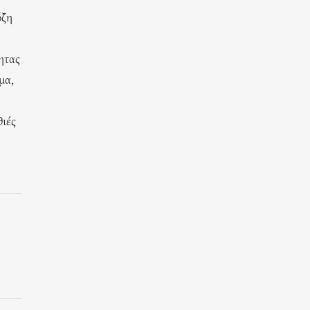
όζη
ητας
μα,
θιές