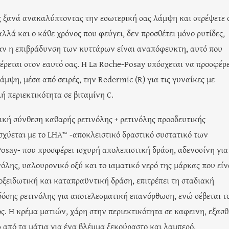
ρές ξανά ανακαλύπτοντας την εσωτερική σας λάμψη και στρέψετε 
λλά και ο κάθε χρόνος που φεύγει, δεν προσθέτει μόνο ρυτίδες,
 αν η επιβράδυνση των κυττάρων είναι αναπόφευκτη, αυτό που
έρεται στον εαυτό σας. Η La Roche-Posay υπόσχεται να προσφέρε
μψη, μέσα από σειρές, την Redermic (R) για τις γυναίκες με
ή περιεκτικότητα σε βιταμίνη C.
ική σύνθεση καθαρής ρετινόλης + ρετινόλης προοδευτικής
σχύεται με το LHA™ -αποκλειστικό δραστικό συστατικό των
osay- που προσφέρει ισχυρή απολεπιστική δράση, αδενοσίνη για
νόλης, υαλουρονικό οξύ και το ιαματικό νερό της μάρκας που είν
ιοξειδωτική και καταπραϋντική δράση, επιτρέπει τη σταδιακή
δόσης ρετινόλης για αποτελεσματική επανόρθωση, ενώ σέβεται τ
ος. Η κρέμα ματιών, χάρη στην περιεκτικότητα σε καφεινη, εξασθ
από τα μάτια για ένα βλέμμα ξεκούραστο και λαμπερό.