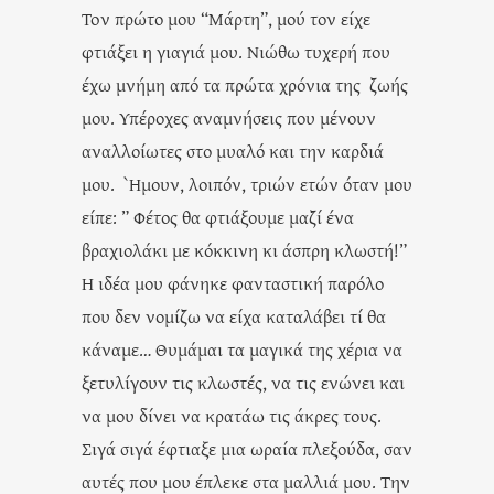
Toν πρώτο μου “Μάρτη”, μού τον είχε
φτιάξει η γιαγιά μου. Νιώθω τυχερή που
έχω μνήμη από τα πρώτα χρόνια της ζωής
μου. Υπέροχες αναμνήσεις που μένουν
αναλλοίωτες στο μυαλό και την καρδιά
μου. `Ημουν, λοιπόν, τριών ετών όταν μου
είπε: ” Φέτος θα φτιάξουμε μαζί ένα
βραχιολάκι με κόκκινη κι άσπρη κλωστή!”
Η ιδέα μου φάνηκε φανταστική παρόλο
που δεν νομίζω να είχα καταλάβει τί θα
κάναμε… Θυμάμαι τα μαγικά της χέρια να
ξετυλίγουν τις κλωστές, να τις ενώνει και
να μου δίνει να κρατάω τις άκρες τους.
Σιγά σιγά έφτιαξε μια ωραία πλεξούδα, σαν
αυτές που μου έπλεκε στα μαλλιά μου. Την