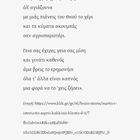
όλ’ αγιάζουνε
με μιάς πιάνεις του Θεού το χέρι
και τα κύματα ακουμπάς
σαν αγριοπεριστέρι.
Γεια σας έχτρες γεια σας μίση
και γινάτι καθενός
άμα βρεις το ερημονήσι
όλα τ’ άλλα είναι καπνός
μια φορά να το ‘χεις ζήσει».
(πηγή: https://www.klik.gr/gr/el/brain-storm/martis-i-
istoria-tis-aspris-kokkinis-klostis-d-3/?
fbclid=IwAR0kcz8Euf3IdW-
iibz32ZiRCEXnGsHJmjvIPJX01_u1SkYXIsEG3EJPU_I)