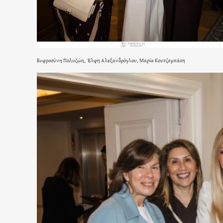
Ευφροσύνη Πολυζώη, Έλφη Αλεξανδρόγλου, Μαρία Κουτζαμπάση