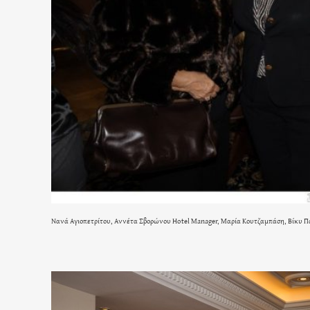
Νανά Αγιοπετρίτου, Αννέτα Σβορώνου Hotel Manager, Μαρία Κουτζαμπάση, Βίκυ 