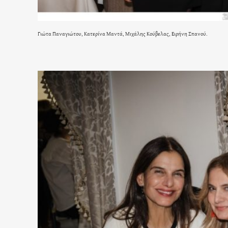
Γιώτα Παναγιώτου, Κατερίνα Μαντά, Μιχάλης Κούβελας, Ειρήνη Σπανού.