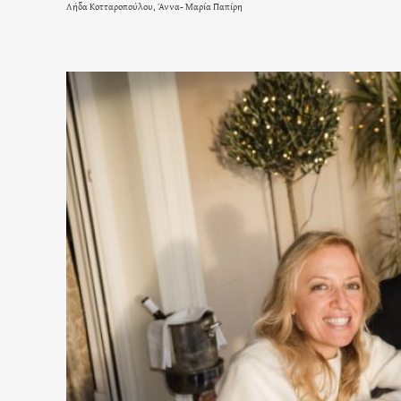
Λήδα Κοτταροπούλου, Άννα- Μαρία Παπίρη