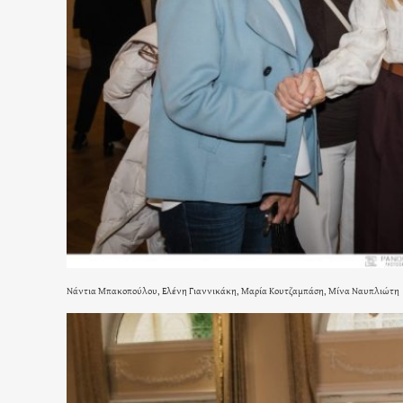
Νάντια Μπακοπούλου, Ελένη Γιαννικάκη, Μαρία Κουτζαμπάση, Μίνα Ναυπλιώτη