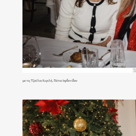
με τις Τζούλια Κυριλή, Πάτια Ιορδανίδου