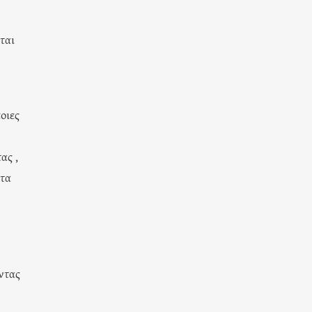
ται
οιες
ας ,
 τα
ντας