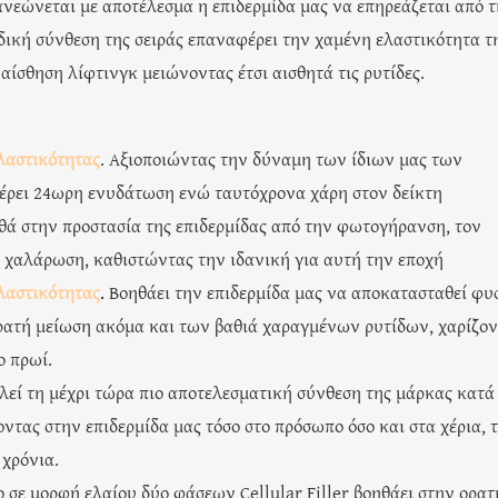
νανεώνεται με αποτέλεσμα η επιδερμίδα μας να επηρεάζεται από τ
δική σύνθεση της σειράς επαναφέρει την χαμένη ελαστικότητα τ
αίσθηση λίφτινγκ μειώνοντας έτσι αισθητά τις ρυτίδες.
Ελαστικότητας
. Αξιοποιώντας την δύναμη των ίδιων μας των
φέρει 24ωρη ενυδάτωση ενώ ταυτόχρονα χάρη στον δείκτη
θά στην προστασία της επιδερμίδας από την φωτογήρανση, τον
 χαλάρωση, καθιστώντας την ιδανική για αυτή την εποχή
Ελαστικότητας
.
Βοηθάει την επιδερμίδα μας να αποκατασταθεί φυ
ορατή μείωση ακόμα και των βαθιά χαραγμένων ρυτίδων, χαρίζο
ο πρωί.
λεί τη μέχρι τώρα πιο αποτελεσματική σύνθεση της μάρκας κατά
τας στην επιδερμίδα μας τόσο στο πρόσωπο όσο και στα χέρια, 
 χρόνια.
ριο σε μορφή ελαίου δύο φάσεων Cellular Filler βοηθάει στην ορατ