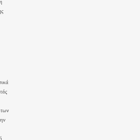
η
ης
σικά
ντάς
 των
την
ή