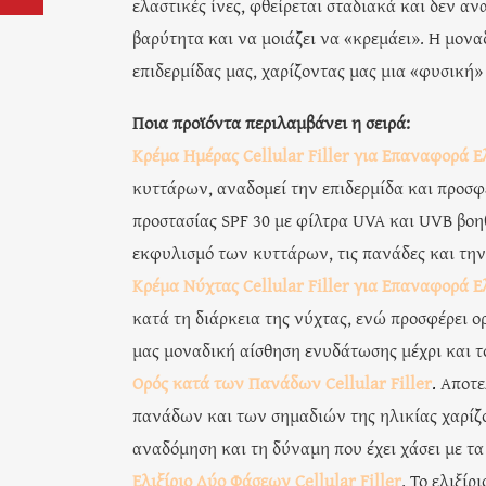
ελαστικές ίνες, φθείρεται σταδιακά και δεν α
βαρύτητα και να μοιάζει να «κρεμάει». Η μονα
επιδερμίδας μας, χαρίζοντας μας μια «φυσική» 
Ποια προϊόντα περιλαμβάνει η σειρά:
Κρέμα Ημέρας Cellular Filler για Επαναφορά 
κυττάρων, αναδομεί την επιδερμίδα και προσ
προστασίας SPF 30 με φίλτρα UVA και UVB βοη
εκφυλισμό των κυττάρων, τις πανάδες και την
Κρέμα Νύχτας Cellular Filler για Επαναφορά 
κατά τη διάρκεια της νύχτας, ενώ προσφέρει 
μας μοναδική αίσθηση ενυδάτωσης μέχρι και τ
Ορός κατά των Πανάδων Cellular Filler
.
Αποτε
πανάδων και των σημαδιών της ηλικίας χαρίζον
αναδόμηση και τη δύναμη που έχει χάσει με τα
Ελιξίριο Δύο Φάσεων Cellular Filler
. Το ελιξί