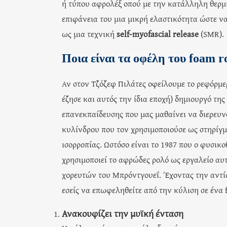
ή τύπου αφρολέξ οπού με την κατάλληλη θερμι
επιφάνεια του μια μικρή ελαστικότητα ώστε να
ως μια τεχνική
self-myofascial release
(SMR).
Ποια είναι τα οφέλη του foam ro
Αν στον Τζόζεφ Πιλάτες οφείλουμε το ρεφόρμε
έζησε και αυτός την ίδια εποχή) δημιουργό τη
επανεκπαίδευσης που μας μαθαίνει να διερευν
κυλίνδρου που τον χρησιμοποιούσε ως στηρίγμ
ισορροπίας. Ωστόσο είναι το 1987 που ο φυσικ
χρησιμοποιεί το αφρώδες ρολό ως εργαλείο αυ
χορευτών του Μπρόντγουεΐ. Έχοντας την αντίσ
εσείς να επωφεληθείτε από την κύλιση σε ένα 
Ανακουφίζει την μυϊκή ένταση