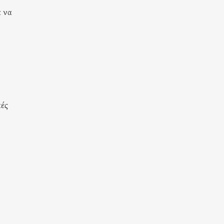
α να
κές