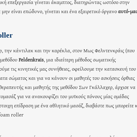
κή επεξεργασία γίνεται άκαμπτος, διατηρώντας ωστόσο στην
 μην είναι επώδυνο, γίνεται και ένα εξαιρετικό όργανο
αυτό-μα
ller
ρ, την κάντιλακ και την καρέκλα, στον Μως Φελντενκράις (που
ς μεθόδου
Feldenkrais
, μια ιδιαίτερη μέθοδος σωματικής
ούμε τις κινητικές μας συνήθειες, οφείλουμε την κατασκευή του
ατα σώματος και για να κάνουν οι μαθητές του ασκήσεις όρθιας
οθεραπευτής και μαθητής της μεθόδου Σων Γκάλλαχερ, άρχισε να
τομασάζ για να ανακουφίζει του μυϊκούς πόνους μίας ομάδας
τοιχη επίδραση με ένα αθλητικό μασάζ, διαβάστε πως μπορείτε 
foam roller