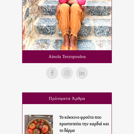
Ainola Terzopoulou
Πρόσφατα Άρθρα
Το κόκκινο φρούτο που
προστατεύει την καρδιά και
το δέρμα