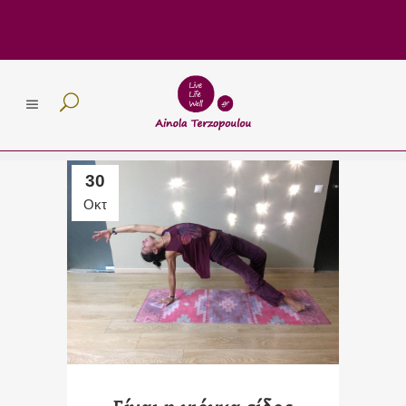
30
Οκτ