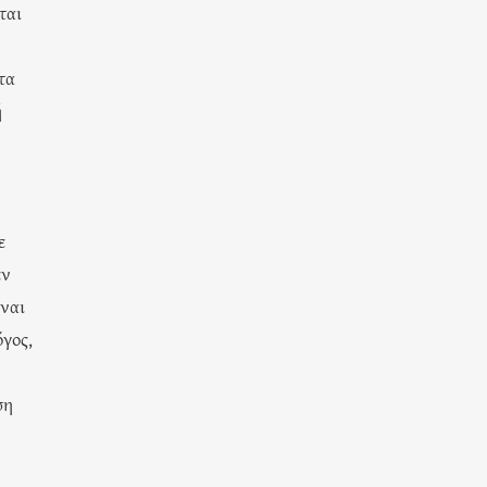
ται
τα
ή
ε
εν
ίναι
όγος,
ση