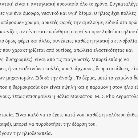
τική είναι η αντιηλιακή προστασία όλο το χρόνο. Συγκαταλέγε
ες για ένα όμορφο, νεανικό και υγιή δέρμα. Ο ήλιος έχει πολλές
α «πάρουμε» χρώμα, αρκετές φορές την αμελούμε, ειδικά στα πρώ
οκκινίζει, αν είναι και ευαίσθητο μπορεί να προκληθεί και ηλιακ
ιο όμως φέρει και άλλες συνέπειες καθώς η ηλιακή ακτινοβολία
ς που χαρακτηρίζεται από ρυτίδες, απώλεια ελαστικότητας και
, δυσχρωμίες), είναι από τις πιο γνωστές. Μπορεί επίσης να
εις ή να επιδεινώσει πολλές προϋπάρχουσες δερματοπάθειες, είτ
ν μηχανισμών. Ειδικά την άνοιξη. Το δέρμα, μετά το χειμώνα δ
 που η θερμοκρασία δεν είναι υψηλή και η παραμονή στον ήλιο ε
δύνους. Όπως επισημαίνει η Βάλια Μουσάτου, Μ.D. PhD Δερματολ
οστασία. Είναι καλό να το έχετε κατά νου, καθώς η πολύωρη έκθε
καφέ), μπορεί να πυροδοτήσει την έξαρση του.
ύγουν την ηλιοθεραπεία.